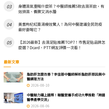
身體濕氣重喝什麼茶？中醫師推薦5款去濕茶飲，有
效排濕、養脾又消水腫
黃耆枸杞紅棗湯療效驚人！為何中醫建議全民防疫
最好要喝它？
【2026最新】去濕足貼推薦TOP7！市售足貼品牌怎
麼選？Dcard、PTT網友評價一次看！
最新文章
脂肪肝怎麼改善？李佳蓉中醫師解析脂肪肝原因與中
醫調理方法
2026-08-10
中醫魅力躍上國際！翰醫堂攜手成功大學推動「跨國
醫學產學交流」
2026-08-06