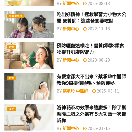
BY
新聞中心
2025-08-13
吃出好精神！拯救學習力小物大公
營養師專欄
開 營養師：這些營養要吃對
BY
新聞中心
2022-11-18
預防曬傷這樣吃！營養師曝8類食
飲食
物提升肌膚防禦力
BY
新聞中心
2023-08-29
有便意卻大不出來？蔡承玲中醫師
飲食
教你9招排便順暢、預防便秘
BY
蔡承玲 中醫師
2025-03-11
洛神花茶功效原來這麼多！除了幫
減肥
助降血脂之外還有５大功效一次告
訴你
BY
新聞中心
2025-01-15