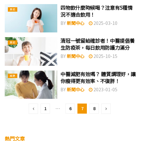
四物飲什麼時候喝？注意有5種情
其他
況不適合飲用！
BY
新聞中心
2025-03-10
清冠一號留給確診者！中醫提倡養
其他
生防疫茶，每日飲用防護力滿分
BY
新聞中心
2025-10-15
中醫減肥有效嗎？ 體質調理好，讓
減肥
你瘦得更有效率、不復胖！
BY
新聞中心
2023-01-05
1
…
6
7
8
熱門文章