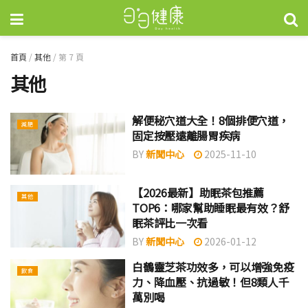
首頁
/
其他
/
第 7 頁
其他
解便秘穴道大全！8個排便穴道，
減肥
固定按壓遠離腸胃疾病
BY
新聞中心
2025-11-10
【2026最新】助眠茶包推薦
其他
TOP6：哪家幫助睡眠最有效？舒
眠茶評比一次看
BY
新聞中心
2026-01-12
白鶴靈芝茶功效多，可以增強免疫
飲食
力、降血壓、抗過敏！但8類人千
萬別喝