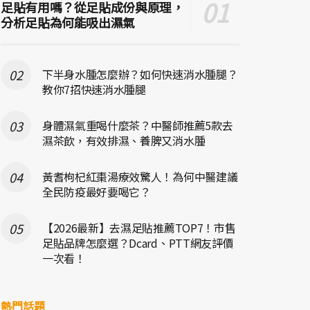
足貼有用嗎？從足貼成份與原理，
分析足貼為何能吸出濕氣
下半身水腫怎麼辦？如何快速消水腫腿？
教你7招快速消水腫腿
身體濕氣重喝什麼茶？中醫師推薦5款去
濕茶飲，有效排濕、養脾又消水腫
黃耆枸杞紅棗湯療效驚人！為何中醫建議
全民防疫最好要喝它？
【2026最新】去濕足貼推薦TOP7！市售
足貼品牌怎麼選？Dcard、PTT網友評價
一次看！
熱門話題