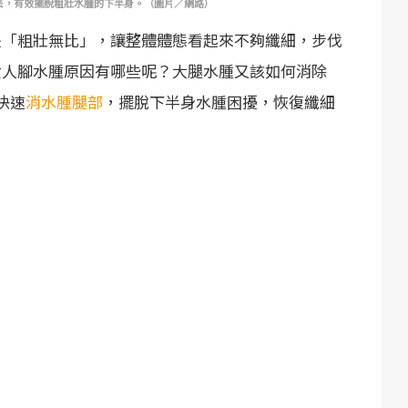
法，有效擺脫粗壯水腫的下半身。（圖片／網路）
是「粗壯無比」，讓整體體態看起來不夠纖細，步伐
女人腳水腫原因有哪些呢？大腿水腫又該如何消除
快速
消水腫腿部
，擺脫下半身水腫困擾，恢復纖細