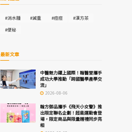
#消水腫
#減重
#痘痘
#漢方茶
#便秘
最新文章
中醫魅力躍上國際！翰醫堂攜手
成功大學推動「跨國醫學產學交
流」
2026-08-06
翰方御品攜手《飛天小女警》推
出限定聯名企劃！超能運動會登
場，限定商品與限量贈禮同步亮
相