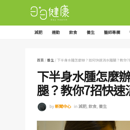
減肥
運動
飲食
養生
醫師專欄
首頁
/
養生
/
下半身水腫怎麼辦？如何快速消水腫腿？教你7
下半身水腫怎麼
腿？教你7招快速
by
新聞中心
in
減肥
,
飲食
,
養生