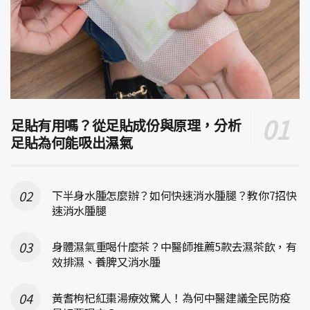
足貼有用嗎？從足貼成份與原理，分析
足貼為何能吸出濕氣
下半身水腫怎麼辦？如何快速消水腫腿？教你7招快
速消水腫腿
身體濕氣重喝什麼茶？中醫師推薦5款去濕茶飲，有
效排濕、養脾又消水腫
黃耆枸杞紅棗湯療效驚人！為何中醫建議全民防疫