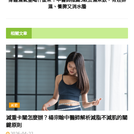
濕、養脾又消水腫
相關文章
減肥
減重卡關怎麼辦？楊宗翰中醫師解析減脂不減肌的關
鍵原則
2026-04-22