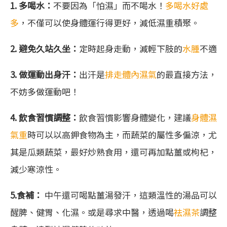
1. 多喝水：
不要因為「怕濕」而不喝水！
多喝水好處
多
，不僅可以使身體運行得更好，減低濕重積聚。
2. 避免久站久坐：
定時起身走動，減輕下肢的
水腫
不適
3. 做運動出身汗：
出汗是
排走體內濕氣
的最直接方法，
不妨多做運動吧！
4. 飲食習慣調整：
飲食習慣影響身體變化，建議
身體濕
氣重
時可以以高鉀食物為主，而蔬菜的屬性多偏涼，尤
其是瓜類蔬菜，最好炒熟食用，還可再加點薑或枸杞，
減少寒涼性。
5.食補：
中午還可喝點薑湯發汗，這類溫性的湯品可以
醒脾、健胃、化濕。或是尋求中醫，透過喝
祛濕茶
調整