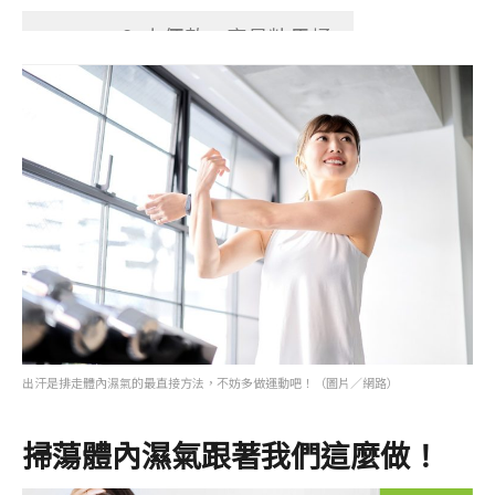
8. 大便軟，容易粘馬桶
9. 兩條腿很重，小腿易有腫脹
感
10. 皮膚有濕疹
11. 婦女白帶多
12. 健康檢查有脂肪肝或高血脂
問題
13. 舌苔很厚
如果打勾1 ∼ 2 個，代表身體有
出汗是排走體內濕氣的最直接方法，不妨多做運動吧！（圖片／網路）
輕度濕氣
如果打勾3 ∼ 5 個，代表身體有
掃蕩體內濕氣跟著我們這麼做！
中度濕氣