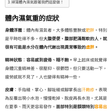
掃蕩體內濕氣跟著我們這麼做！
體內濕氣重的症狀
身體浮腫
：體內有濕氣者，大多體態豐腴或
肥胖
。特別
是平時吃得不多，但
大腹便便、腹部肥滿鬆軟的人，就
很有可能是水分在體內代謝出現異常導致的
虛胖
。
精神狀態
：
容易感到疲倦、睡不飽。
早上起床或就覺得
身體沉重精神差、很壓抑、很鬱悶，但只要活動一下，
疲勞感就不見了，人也變得有精神一些。
皮膚
：手指縫、掌心、腳趾縫或腳掌長出
汗皰疹
。表現
為反覆出現小水泡，慢慢乾掉、脫皮再長水泡。尤其是
在夏季、雨天更容易發作。
面部特別是額頭特別
容易出