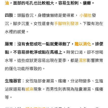
油
，面部的毛孔也比較粗大，容易生粉刺、瘡癤。
四肢
：頭腦昏沉，身體慵懶總是覺得累，
小腿肚
發
沉，腳步沉重。女性還會有
手腳特別發涼
、下腹有泡在
水裡的感覺。
腸胃
：
沒有食慾或吃一點就覺得飽了，
難以消化
。排便
黏，不容易排乾淨或黏在馬桶上。
時常口渴，卻不想喝
水等。這些症狀更容易出現在夏季，都是
濕邪
影響脾胃
的運化功能所導致的。
生殖器官
：女性陰部會潮濕、瘙癢，分泌物變多、生殖
泌尿道易有
感染
現象。而男性則表現為陰囊潮濕、瘙癢
等。