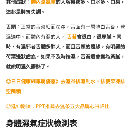
其他症狀
：
體內濕氣重
的人容易痰多、口水多、口臭，
這都是脾胃失調。
舌頭
：正常的舌淡紅而潤澤，舌面有一層薄白舌苔，乾
濕適中。而體內有濕的人，
舌苔
會很白，很厚膩。同
時，有濕邪者舌體多胖大，而且舌頭的邊緣，有明顯的
荷葉邊狀齒痕。如果不及時祛濕，舌苔還會變為黃膩，
就說明濕久鬱熱了。
◎日日健康網專屬優惠》去濕茶排濕利水、排便果凍排
空囤積
◎延伸閱讀：PPT推薦去濕茶五大品牌心得評比
身體濕氣症狀檢測表