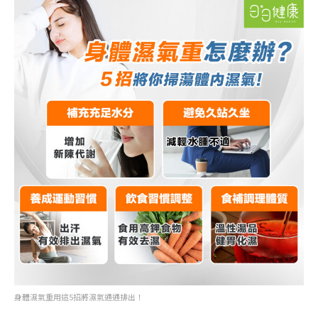
如果打勾6 ∼ 13 個，代表身體
有重度濕氣
身體濕氣重用這5招將濕氣通通排出！