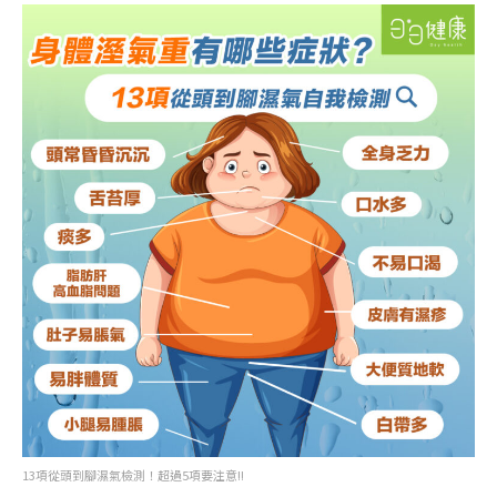
13項從頭到腳濕氣檢測！超過5項要注意!!