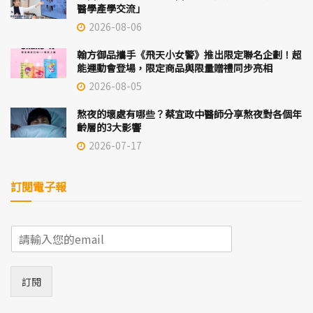
醫學產學交流」
2026-08-06
翰方御品攜手《飛天小女警》推出限定聯名企劃！超
能運動會登場，限定商品與限量贈禮同步亮相
2026-08-05
熬夜的壞處有哪些？蔡宜政中醫師分享熬夜對各個年
齡層的3大影響
2026-07-17
訂閱電子報
E
m
a
i
訂閱
l
*