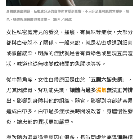
身體健康出問題，私密處分泌的白帶也會受到影響，不只分泌量可能異常變多，顏
色、味道與濃稠度也會改變
。
（圖片／網路）
女性私密處常見的發炎、搔癢、有異味等症狀，大部分
都與白帶脫不了關係。一般來說，就是私密處遭到細菌
或黴菌感染，明顯的症狀就是會有黃綠色或呈現豆腐渣
狀，味道也從無味變成難聞的魚腥味等等。
從中醫角度，女性白帶原因是由於「
五臟六腑失調
」，
尤其因脾胃、腎功能失調，
讓體內過多
濕氣
無法正常排
出
。影響到身體其他的組織、器官，影響到陰部就容易
造成白帶多。白帶過多症狀長時間沒改善，身體慢性發
炎，讓患部的異狀更加嚴重。
導致體內濕氣過重原因有很多，長時間處於
高溫溼熱
環