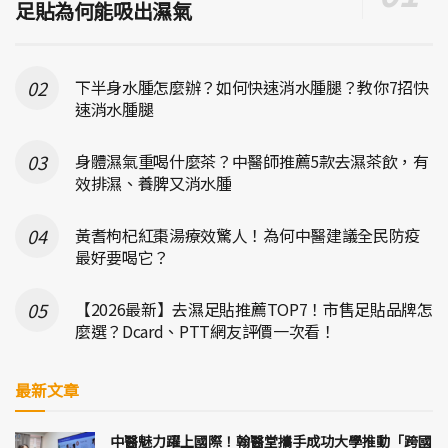
足貼為何能吸出濕氣
下半身水腫怎麼辦？如何快速消水腫腿？教你7招快
速消水腫腿
身體濕氣重喝什麼茶？中醫師推薦5款去濕茶飲，有
效排濕、養脾又消水腫
黃耆枸杞紅棗湯療效驚人！為何中醫建議全民防疫
最好要喝它？
【2026最新】去濕足貼推薦TOP7！市售足貼品牌怎
麼選？Dcard、PTT網友評價一次看！
最新文章
中醫魅力躍上國際！翰醫堂攜手成功大學推動「跨國