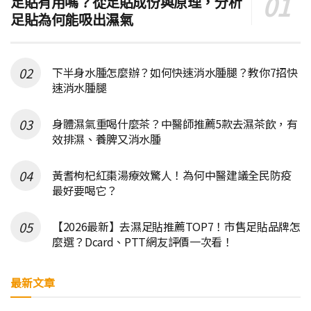
足貼有用嗎？從足貼成份與原理，分析
足貼為何能吸出濕氣
下半身水腫怎麼辦？如何快速消水腫腿？教你7招快
速消水腫腿
身體濕氣重喝什麼茶？中醫師推薦5款去濕茶飲，有
效排濕、養脾又消水腫
黃耆枸杞紅棗湯療效驚人！為何中醫建議全民防疫
最好要喝它？
【2026最新】去濕足貼推薦TOP7！市售足貼品牌怎
麼選？Dcard、PTT網友評價一次看！
最新文章