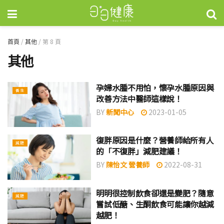
首頁
/
其他
/
第 8 頁
其他
孕婦水腫不用怕，懷孕水腫原因與
養生
改善方法中醫師這樣說！
BY
新聞中心
2023-01-05
復胖原因是什麼？營養師給所有人
減肥
的「不復胖」減肥建議！
BY
陳怡文 營養師
2022-08-31
明明很控制飲食卻還是變肥？隨意
減肥
嘗試低醣、生酮飲食可能讓你越減
越肥！