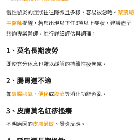
慢性發炎的症狀往往隱微且多樣，容易被忽略。
蔡凱期
中醫師
提醒，若您出現以下任3項以上症狀，建議盡早
諮詢專業醫師，進行詳細評估與調理：
1、莫名長期疲勞
即使充分休息也難以緩解的持續性疲憊感。
2、腸胃道不適
如
胃腸脹氣
、
便秘
或
腹瀉
等消化功能紊亂。
3、皮膚莫名紅疹搔癢
不明原因的
皮膚過敏
、發炎反應。