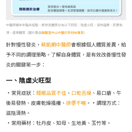
中醫師據多年臨床經驗，將常見體質分為以下四型：陰虛火旺、濕熱蘊脾、肝鬱氣
滯、虛寒體質（圖片取自
翰醫堂中山中醫診所粉絲專頁
）
針對慢性發炎，
蔡凱期中醫師
會根據個人體質差異，給
予不同的調理策略。了解自身體質，是有效改善慢性發
炎的關鍵第一步：
一、陰虛火旺型
•常見症狀：
睡眠品質不佳
、
口乾舌燥
、易口瘡、午
後易發熱、皮膚乾燥搔癢、
排便不暢
。•調理方式：
滋陰清熱。
•常用藥材：牡丹皮、知母、生地黃、玉竹等。