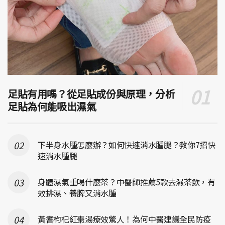
足貼有用嗎？從足貼成份與原理，分析
足貼為何能吸出濕氣
下半身水腫怎麼辦？如何快速消水腫腿？教你7招快
速消水腫腿
身體濕氣重喝什麼茶？中醫師推薦5款去濕茶飲，有
效排濕、養脾又消水腫
黃耆枸杞紅棗湯療效驚人！為何中醫建議全民防疫