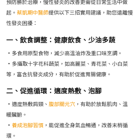
預防勝於治療，慢性發炎的改善更需從日常生活中做
起。
蔡凱期中醫師
提供以下三招實用建議，助您遠離慢
性發炎困擾：
一、飲食調整：健康飲食、少油多蔬
•多食用原型食物，減少高溫油炸及重口味烹調。
•多攝取十字花科蔬菜，如高麗菜、青花菜、小白菜
等，富含抗發炎成分，有助於促進胃腸健康。
二、促進循環：適度熱敷、泡腳
•適度熱敷肩頸、
腹部關元穴
，有助於放鬆肌肉、溫
暖臟腑。
•
養成泡腳習慣
，能促進全身氣血暢通，改善末梢循
環。