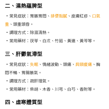
二、濕熱蘊脾型
•常見症狀：胃脹胃悶、
排便黏膩
、皮膚紅疹、
口氣
重
、頭重頭昏。
•調理方式：除濕清熱。
•常用藥材：茯苓、白朮、竹茹、黃連、黃芩等。
三、肝鬱氣滯型
•常見症狀：
失眠
、情緒波動、頭痛、
肩頸痠痛
、胸
悶不暢、胃腸脹氣。
•調理方式：疏肝理氣。
•常用藥材：柴胡、木香、川芎、白芍、香附等。
四、虛寒體質型