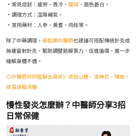
•常見症狀：疲勞、畏冷、
腹瀉
、面色蒼白。
•調理方式：溫陽補氣。
•常用藥材：人參、黃耆、肉桂等。
除了中藥調理，
蔡凱期中醫師
也建議可搭配傳統針灸或
無痛雷射針灸，幫助調整筋膜張力、促進循環，進一步
緩解身體不適。
◎中醫師共同監製去濕茶》添加山楂、洛神花、陳皮，
排濕排廢消腫
慢性發炎怎麼辦？中醫師分享3招
日常保健