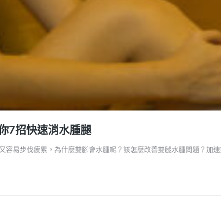
你7招快速消水腫腿
又容易步伐疲累。為什麼雙腳會水腫呢？該怎麼改善雙腿水腫問題？加速