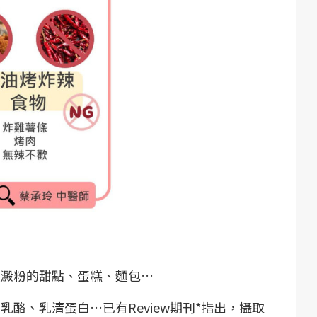
緻澱粉的甜點、蛋糕、麵包…
酪、乳清蛋白…已有Review期刊*指出，攝取