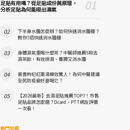
足貼有用嗎？從足貼成份與原理，
分析足貼為何能吸出濕氣
下半身水腫怎麼辦？如何快速消水腫腿？
教你7招快速消水腫腿
身體濕氣重喝什麼茶？中醫師推薦5款去
濕茶飲，有效排濕、養脾又消水腫
黃耆枸杞紅棗湯療效驚人！為何中醫建議
全民防疫最好要喝它？
【2026最新】去濕足貼推薦TOP7！市售
足貼品牌怎麼選？Dcard、PTT網友評價
一次看！
熱門話題