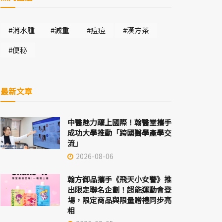
#消水腫
#減重
#痘痘
#漢方茶
#便秘
最新文章
中醫魅力躍上國際！翰醫堂攜手
成功大學推動「跨國醫學產學交
流」
2026-08-06
翰方御品攜手《飛天小女警》推
出限定聯名企劃！超能運動會登
場，限定商品與限量贈禮同步亮
相