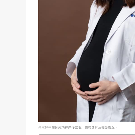
蔡承玲中醫師成功在產後三個月恢復身材及養護膚況。