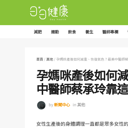
減肥
運動
飲食
養生
醫師專欄
首頁
/
其他
/
孕媽咪產後如何減重、恢復氣色？最美中醫師
孕媽咪產後如何
中醫師蔡承玲靠
by
新聞中心
in
其他
女性生產後的身體調理一直都是眾多女性