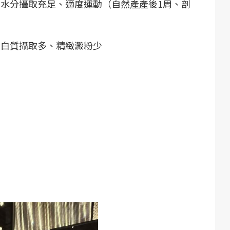
水分攝取充足、適度運動（自然產產後1周、剖
蛋白質攝取多、精緻澱粉少
量）