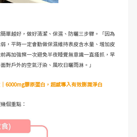
越簡單越好，做好清潔、保濕、防曬三步驟。「因為
脆弱，平時一定會勤做保濕維持表皮含水量、增加皮
睡前再加強擦一次避免半夜睡覺無意識一直搔抓，早
去面對戶外的空氣汙染、風吹日曬雨淋。」
｜6000mg膠原蛋白，超感導入有效膨潤淨白
醒幾個重點：