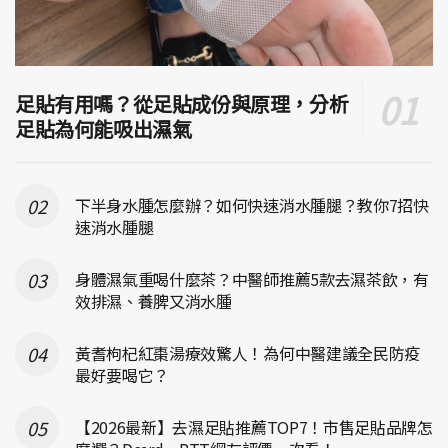
足貼有用嗎？從足貼成份與原理，分析
足貼為何能吸出濕氣
下半身水腫怎麼辦？如何快速消水腫腿？教你7招快
速消水腫腿
身體濕氣重喝什麼茶？中醫師推薦5款去濕茶飲，有
效排濕、養脾又消水腫
黃耆枸杞紅棗湯療效驚人！為何中醫建議全民防疫
最好要喝它？
【2026最新】去濕足貼推薦TOP7！市售足貼品牌怎