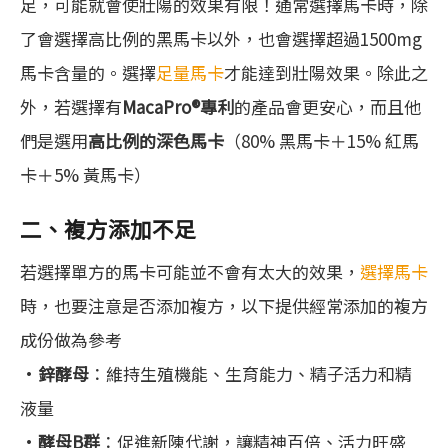
足，可能就會使壯陽的效果有限！通常選擇馬卡時，除
了會選擇高比例的黑馬卡以外，也會選擇超過1500mg
馬卡含量的。選擇
足量馬卡
才能達到壯陽效果。除此之
外，若選擇有
MacaPro®專利
的產品會更安心，而且他
們是選用
高比例的深色馬卡
（80% 黑馬卡＋15% 紅馬
卡＋5% 黃馬卡）
二、複方添加不足
若選擇單方的馬卡可能並不會有太大的效果，
選擇馬卡
時，也要注意是否添加複方，以下提供經常添加的複方
成份做為參考
•
鋅酵母
：維持生殖機能、生育能力、精子活力和精
液量
•
酵母B群
：促進新陳代謝，讓精神百倍、活力旺盛