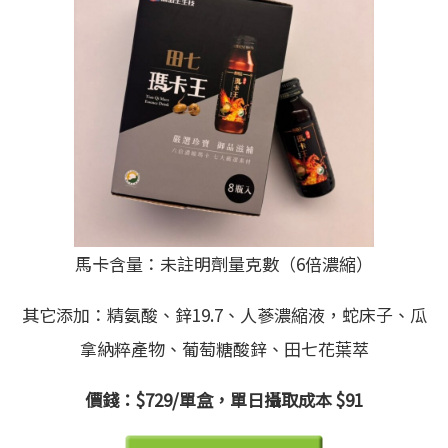
馬卡含量：未註明劑量克數（6倍濃縮）
其它添加：精氨酸、鋅19.7、人蔘濃縮液，蛇床子、瓜
拿納粹產物、葡萄糖酸鋅、田七花葉萃
價錢：$729/單盒，單日攝取成本 $91