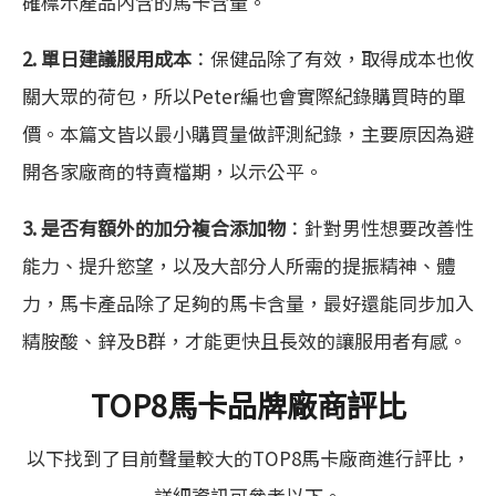
確標示產品內含的馬卡含量。
2. 單日建議服用成本
：保健品除了有效，取得成本也攸
關大眾的荷包，所以Peter編也會實際紀錄購買時的單
價。本篇文皆以最小購買量做評測紀錄，主要原因為避
開各家廠商的特賣檔期，以示公平。
3. 是否有額外的加分複合添加物
：針對男性想要改善性
能力、提升慾望，以及大部分人所需的提振精神、體
力，馬卡產品除了足夠的馬卡含量，最好還能同步加入
精胺酸、鋅及B群，才能更快且長效的讓服用者有感。
TOP8馬卡品牌廠商評比
以下找到了目前聲量較大的TOP8馬卡廠商進行評比，
詳細資訊可參考以下。