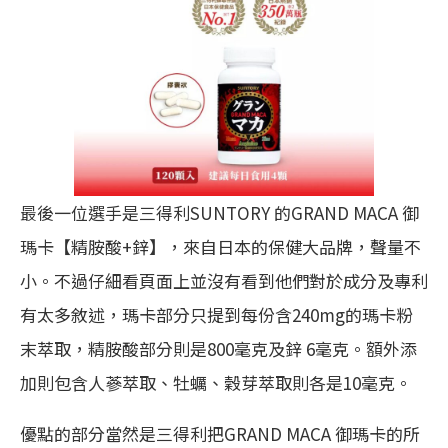
最後一位選手是三得利SUNTORY 的GRAND MACA 御
瑪卡【精胺酸+鋅】，來自日本的保健大品牌，聲量不
小。不過仔細看頁面上並沒有看到他們對於成分及專利
有太多敘述，瑪卡部分只提到每份含240mg的瑪卡粉
末萃取，精胺酸部分則是800毫克及鋅 6毫克。額外添
加則包含人蔘萃取、牡蠣、穀芽萃取則各是10毫克。
優點的部分當然是三得利把GRAND MACA 御瑪卡的所