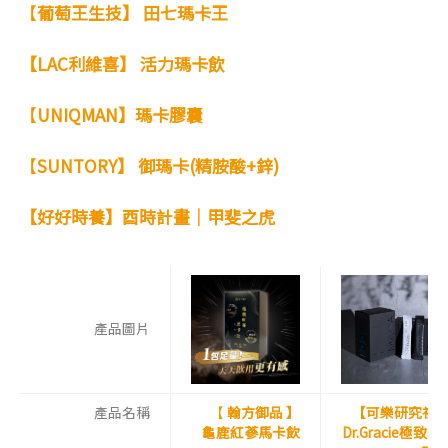
【
葡萄王生技】 田七瑪卡王
【LAC利維喜】 活力瑪卡飲
【
UNIQMAN】瑪卡膠囊
【
SUNTORY】 御瑪卡(精胺酸+鋅)
【好好時養】酉時計畫｜甲斐之虎
產品圖片
產品名稱
【
翰方御品 】
【可樂研究社
龜鹿紅蔘馬卡飲
Dr.Gracie極致黑