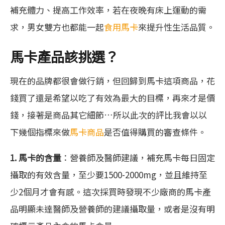
補充體力、提高工作效率，若在夜晚有床上運動的需
求，男女雙方也都能一起
食用馬卡
來提升性生活品質。
馬卡產品該挑選？
現在的品牌都很會做行銷，但回歸到馬卡這項商品，花
錢買了還是希望以吃了有效為最大的目標，再來才是價
錢，接著是商品其它細節…所以此次的評比我會以以
下幾個指標來做
馬卡商品
是否值得購買的審查條件。
1. 馬卡的含量
：營養師及醫師建議，補充馬卡每日固定
攝取的有效含量，至少要1500-2000mg，並且維持至
少2個月才會有感。這次採買時發現不少廠商的馬卡產
品明顯未達醫師及營養師的建議攝取量，或者是沒有明