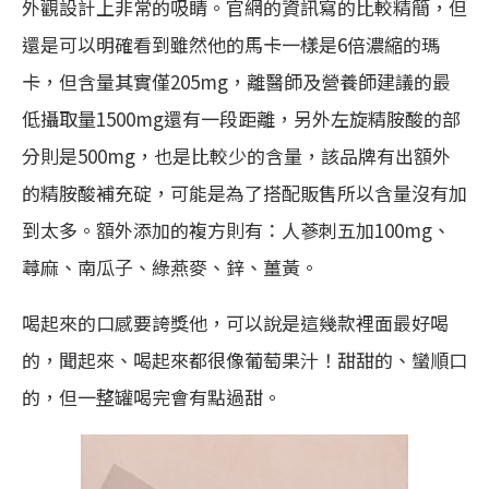
外觀設計上非常的吸睛。官網的資訊寫的比較精簡，但
還是可以明確看到雖然他的馬卡一樣是6倍濃縮的瑪
卡，但含量其實僅205mg，離醫師及營養師建議的最
低攝取量1500mg還有一段距離，另外左旋精胺酸的部
分則是500mg，也是比較少的含量，該品牌有出額外
的精胺酸補充碇，可能是為了搭配販售所以含量沒有加
到太多。額外添加的複方則有：人蔘刺五加100mg、
蕁麻、南瓜子、綠燕麥、鋅、薑黃。
喝起來的口感要誇獎他，可以說是這幾款裡面最好喝
的，聞起來、喝起來都很像葡萄果汁！甜甜的、蠻順口
的，但一整罐喝完會有點過甜。