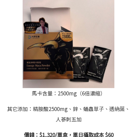
馬卡含量：2500mg（6倍濃縮）
其它添加：精胺酸2500mg、鋅、蛹蟲草子、透納葉、
人蔘刺五加
價錢：$1,320/單盒，單日攝取成本 $60