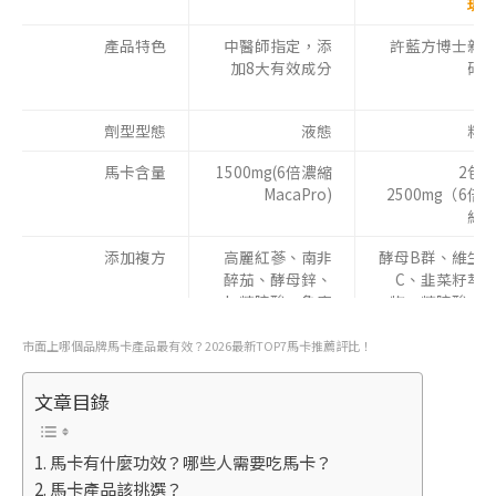
瑪
產品特色
中醫師指定，添
許藍方博士親
加8大有效成分
研
劑型型態
液態
粉
馬卡含量
1500mg(6倍濃縮
2包
MacaPro)
2500mg（6倍
縮
添加複方
高麗紅蔘、南非
酵母B群、維生
醉茄、酵母鋅、
C、韭菜籽萃
L-精胺酸、龜鹿
物、精胺酸、
二仙膠、西班牙
母
透納葉、酵母B群
市面上哪個品牌馬卡產品最有效？2026最新TOP7馬卡推薦評比！
文章目錄
功效
滋補強身、精神
補充體力、灌
旺盛、調節生理
每日活
機能
馬卡有什麼功效？哪些人需要吃馬卡？
馬卡產品該挑選？
藥材安全檢測
有