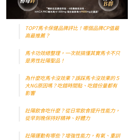
TOP7馬卡保健品牌評比！哪個品牌CP值最
高最推薦？
馬卡功效總整理，一次就搞懂其實馬卡不只
是男性壯陽聖品！
為什麼吃馬卡沒效果？誤踩馬卡沒效果的５
大NG原因嗎？吃錯時間點、吃錯份量都有
影響
壯陽飲食吃什麼？從日常飲食提升性能力，
從早到晚保持好精神、好體力
壯陽運動有哪些？增強性能力，有氧、重訓