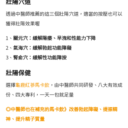
壯陽穴道
透過中醫師推薦的這三個壯陽穴道，適當的按壓也可以
獲得壯陽效果喔
1、
關元穴：緩解陽痿、早洩和性能力下降
2、
氣海穴：緩解勃起功能障礙
3、
腎俞穴：緩解性功能障按
壯陽保健
選擇
龜鹿紅蔘馬卡飲
，由中醫師共同研發、八大有效成
份、四大專利，一天一包就足量
◎中醫師也在補充的馬卡飲》改善勃起障礙、提振精
神、提升精子質量