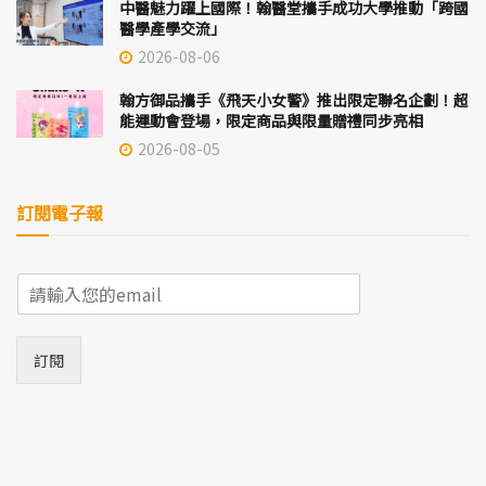
中醫魅力躍上國際！翰醫堂攜手成功大學推動「跨國
醫學產學交流」
2026-08-06
翰方御品攜手《飛天小女警》推出限定聯名企劃！超
能運動會登場，限定商品與限量贈禮同步亮相
2026-08-05
訂閱電子報
E
m
a
i
訂閱
l
*