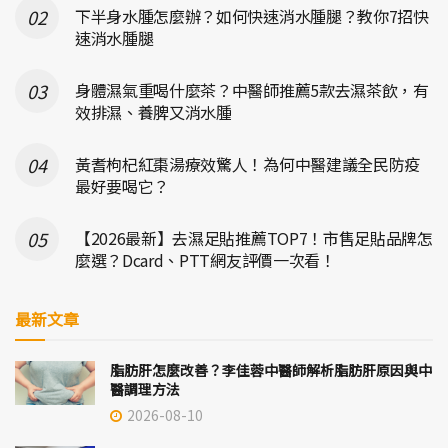
下半身水腫怎麼辦？如何快速消水腫腿？教你7招快
速消水腫腿
身體濕氣重喝什麼茶？中醫師推薦5款去濕茶飲，有
效排濕、養脾又消水腫
黃耆枸杞紅棗湯療效驚人！為何中醫建議全民防疫
最好要喝它？
【2026最新】去濕足貼推薦TOP7！市售足貼品牌怎
麼選？Dcard、PTT網友評價一次看！
最新文章
脂肪肝怎麼改善？李佳蓉中醫師解析脂肪肝原因與中
醫調理方法
2026-08-10