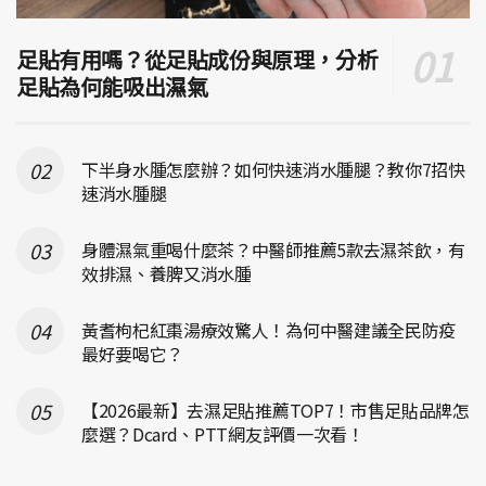
足貼有用嗎？從足貼成份與原理，分析
足貼為何能吸出濕氣
下半身水腫怎麼辦？如何快速消水腫腿？教你7招快
速消水腫腿
身體濕氣重喝什麼茶？中醫師推薦5款去濕茶飲，有
效排濕、養脾又消水腫
黃耆枸杞紅棗湯療效驚人！為何中醫建議全民防疫
最好要喝它？
【2026最新】去濕足貼推薦TOP7！市售足貼品牌怎
麼選？Dcard、PTT網友評價一次看！