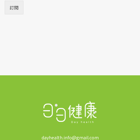
i
訂閱
l
*
dayhealth.info@gmail.com