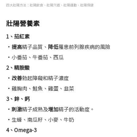
四大壯陽方法：壯陽飲食、壯陽穴道、壯陽運動、壯陽保健
壯陽營養素
1、茄紅素
•
提高
精子品質、
降低
罹患前列腺疾病的風險
•小番茄、牛番茄、西瓜
2、精胺酸
•
改善
勃起障礙和精子濃度
•雞胸肉、鮭魚、雞蛋、韭菜
3、鋅、鈣
•
刺激
精子成熟及
增加
精子的活動度。
•生蠔、南瓜籽、小麥、牛奶
4、Omega-3