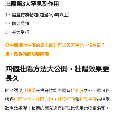
壯陽藥3大罕見副作用
1、
陰莖持續勃起(超過4小時以上)
2、聽力受損
3、視力受損
◎中醫師也在喝的馬卡飲》可以天天補充、沒有副作
用，改善勃起功能障礙
四個壯陽方法大公開，壯陽效果更
長久
除了透過
壯陽藥
來提升性能力還有
持久度
之外，還可以
透過
壯陽飲食
、
壯陽穴道
、
壯陽運動
和
壯陽保健
來達到
壯陽效果喔！長期的補充還有調理比使用藥物更溫和，