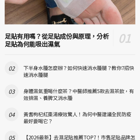
足貼有用嗎？從足貼成份與原理，分析
足貼為何能吸出濕氣
下半身水腫怎麼辦？如何快速消水腫腿？教你7招快
速消水腫腿
身體濕氣重喝什麼茶？中醫師推薦5款去濕茶飲，有
效排濕、養脾又消水腫
黃耆枸杞紅棗湯療效驚人！為何中醫建議全民防疫
最好要喝它？
【2026最新】去濕足貼推薦TOP7！市售足貼品牌怎