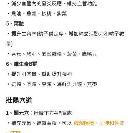
•
減少
血管內的發炎反應，維持血管功能
•魚油、魚類、核桃、紫菜
5、葉酸
•
提升
生育率(精子穩定度、
增加
精蟲活動力和精子數
量)
•香蕉、豬肝、五穀雜糧、菠菜、鷹嘴豆
6、維生素B群
•
提升
肌肉量、幫助
提升
精神
•奶類、肉類、豆類、海鮮魚貝類、燕麥
壯陽穴道
1、關元穴
：肚臍下方4指寬處
•補充元氣、補腎益精，可以
緩解陽痿、早洩和性能
力下降