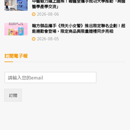
中醫魅力躍上國際！翰醫堂攜手成功大學推動「跨國
醫學產學交流」
2026-08-06
翰方御品攜手《飛天小女警》推出限定聯名企劃！超
能運動會登場，限定商品與限量贈禮同步亮相
2026-08-05
訂閱電子報
E
m
a
i
訂閱
l
*