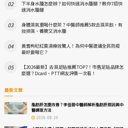
下半身水腫怎麼辦？如何快速消水腫腿？教你7招快
速消水腫腿
身體濕氣重喝什麼茶？中醫師推薦5款去濕茶飲，有
效排濕、養脾又消水腫
黃耆枸杞紅棗湯療效驚人！為何中醫建議全民防疫
最好要喝它？
【2026最新】去濕足貼推薦TOP7！市售足貼品牌怎
麼選？Dcard、PTT網友評價一次看！
最新文章
脂肪肝怎麼改善？李佳蓉中醫師解析脂肪肝原因與中
醫調理方法
2026-08-10