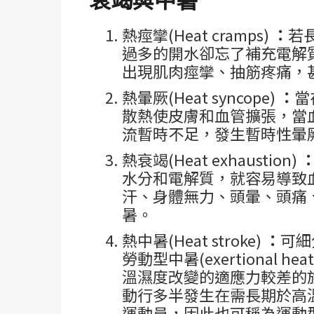
熱痙攣(Heat cramps)
：
若
過多的開水卻忘了補充電解
出現肌肉痙攣、抽筋疼痛，
熱暈厥(Heat syncope)
：
當
散熱使皮膚和血管擴張，當
流暫時不足，發生暫時性暈
熱衰竭(Heat exhaustion)
水分和電解質，就容易導致
汗、身體無力、頭暈、頭痛
暑。
熱中暑(Heat stroke)
：
可細分
勞動型中暑(exertional h
溫濕度改變的適應力較差的
動行多半發生在需長期於高
運動員，因此也可稱為運動