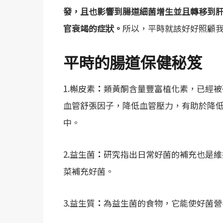
發，且也影響到腸道細菌增生並且轉移到
官衰竭的症狀。
所以，平時就該好好照顧我
平時的腸道保健秘笈
1.槲皮素
：
類黃酮含量豐富植化素，已經被
血管舒張因子，降低血管壓力，有助於降
中。
2.益生菌
：
研究指出日常好菌的補充也是維
菜補充好菌。
3.益生質
：
為益生菌的食物，它能使好菌營