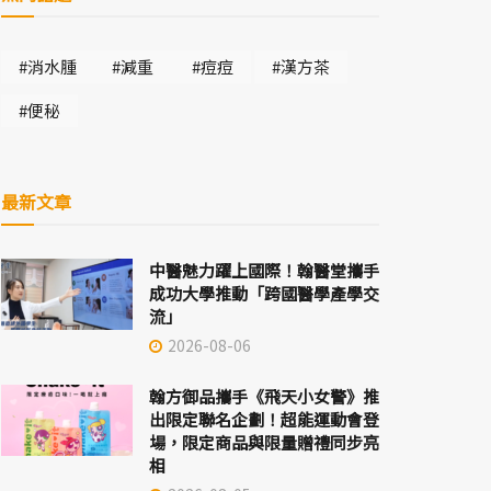
#消水腫
#減重
#痘痘
#漢方茶
#便秘
最新文章
中醫魅力躍上國際！翰醫堂攜手
成功大學推動「跨國醫學產學交
流」
2026-08-06
翰方御品攜手《飛天小女警》推
出限定聯名企劃！超能運動會登
場，限定商品與限量贈禮同步亮
相