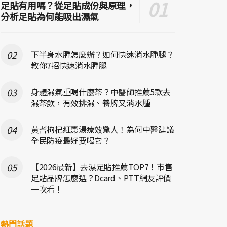
足貼有用嗎？從足貼成份與原理，
分析足貼為何能吸出濕氣
下半身水腫怎麼辦？如何快速消水腫腿？
教你7招快速消水腫腿
身體濕氣重喝什麼茶？中醫師推薦5款去
濕茶飲，有效排濕、養脾又消水腫
黃耆枸杞紅棗湯療效驚人！為何中醫建議
全民防疫最好要喝它？
【2026最新】去濕足貼推薦TOP7！市售
足貼品牌怎麼選？Dcard、PTT網友評價
一次看！
熱門話題