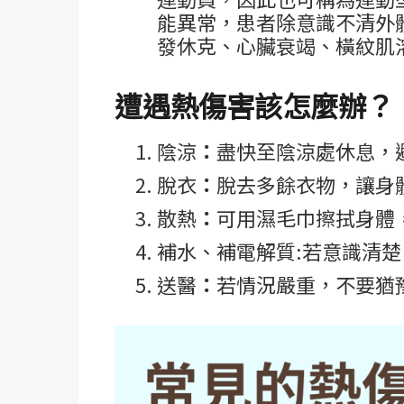
能異常，患者除意識不清外體
發休克、心臟衰竭、橫紋肌
遭遇熱傷害該怎麼辦？
陰涼
：
盡快至陰涼處休息，
脫衣
：
脫去多餘衣物，讓身
散熱
：
可用濕毛巾擦拭身體
補水、補電解質:若意識清
送醫
：
若情況嚴重，不要猶