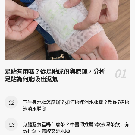
足貼有用嗎？從足貼成份與原理，分析
足貼為何能吸出濕氣
下半身水腫怎麼辦？如何快速消水腫腿？教你7招快
速消水腫腿
身體濕氣重喝什麼茶？中醫師推薦5款去濕茶飲，有
效排濕、養脾又消水腫