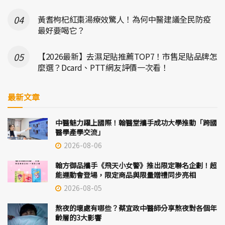
黃耆枸杞紅棗湯療效驚人！為何中醫建議全民防疫
最好要喝它？
【2026最新】去濕足貼推薦TOP7！市售足貼品牌怎
麼選？Dcard、PTT網友評價一次看！
最新文章
中醫魅力躍上國際！翰醫堂攜手成功大學推動「跨國
醫學產學交流」
2026-08-06
翰方御品攜手《飛天小女警》推出限定聯名企劃！超
能運動會登場，限定商品與限量贈禮同步亮相
2026-08-05
熬夜的壞處有哪些？蔡宜政中醫師分享熬夜對各個年
齡層的3大影響