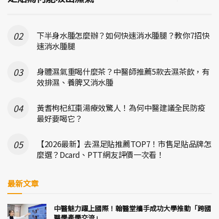
下半身水腫怎麼辦？如何快速消水腫腿？教你7招快
速消水腫腿
身體濕氣重喝什麼茶？中醫師推薦5款去濕茶飲，有
效排濕、養脾又消水腫
黃耆枸杞紅棗湯療效驚人！為何中醫建議全民防疫
最好要喝它？
【2026最新】去濕足貼推薦TOP7！市售足貼品牌怎
麼選？Dcard、PTT網友評價一次看！
最新文章
中醫魅力躍上國際！翰醫堂攜手成功大學推動「跨國
醫學產學交流」