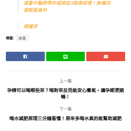
減重中醫師帶你戒掉這3個壞習慣！無痛回
復輕盈身材
順孅茶
標籤:
減重
上一篇
孕婦可以喝哪些茶？喝對茶反而能安心養氣，讓孕期更順
暢！
下一篇
喝水減肥原理三分鐘看懂！原來多喝水真的能幫助減肥