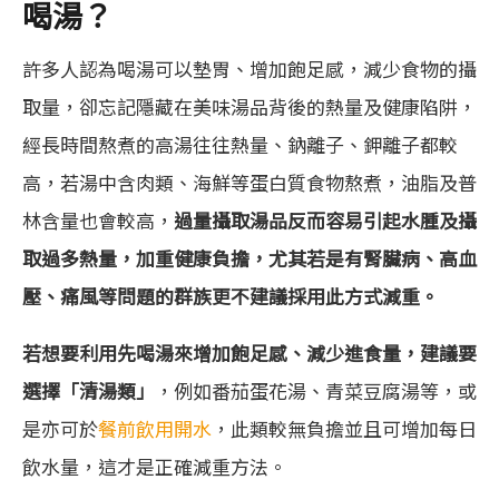
喝湯？
許多人認為喝湯可以墊胃、增加飽足感，減少食物的攝
取量，卻忘記隱藏在美味湯品背後的熱量及健康陷阱，
經長時間熬煮的高湯往往熱量、鈉離子、鉀離子都較
高，若湯中含肉類、海鮮等蛋白質食物熬煮，油脂及普
林含量也會較高，
過量攝取湯品反而容易引起水腫及攝
取過多熱量，加重健康負擔，尤其若是有腎臟病、高血
壓、痛風等問題的群族更不建議採用此方式減重。
若想要利用先喝湯來增加飽足感、減少進食量，建議要
選擇「清湯類」
，例如番茄蛋花湯、青菜豆腐湯等，或
是亦可於
餐前飲用開水
，此類較無負擔並且可增加每日
飲水量，這才是正確減重方法。