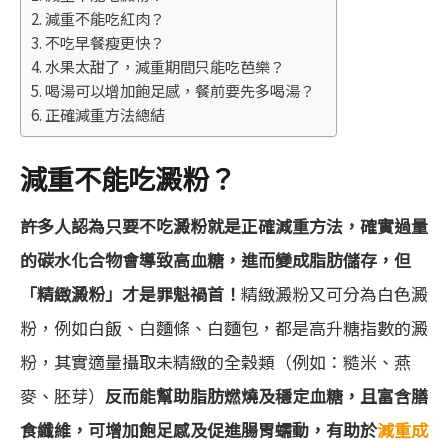
減重不能吃紅肉？
不吃早餐瘦更快？
水果太甜了，減重期間只能吃芭樂？
喝湯可以增加飽足感，餐前要先多喝湯？
正確減重方法總結
減重不能吃澱粉？
許多人認為只要不吃澱粉就是正確減重方法，確實過量
的碳水化合物會導致高血糖，進而變成脂肪儲存，但
「精緻澱粉」才是罪魁禍首！
精緻澱粉又可分為白色澱
粉，例如白飯、白麵條、白麵包，都是高升糖指數的澱
粉，其實適量攝取未精緻的全穀類（例如：糙米、燕
麥、胚芽）
反而能幫助脂肪燃燒及穩定血糖，且富含膳
食纖維，可增加飽足感及促進腸胃蠕動，有助於
減重成