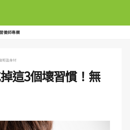
營養師專欄
復輕盈身材
掉這3個壞習慣！無