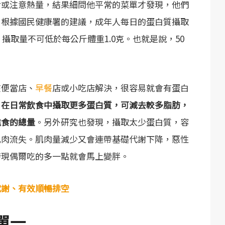
食或注意熱量，結果細問他平常的菜單才發現，他們
。根據國民健康署的建議，成年人每日的蛋白質攝取
，攝取量不可低於每公斤體重1.0克。也就是說，50
。
在便當店、
早餐
店或小吃店解決，很容易就會有蛋白
，
在日常飲食中攝取更多蛋白質，可減去較多脂肪，
進食的總量
。另外研究也發現，攝取太少蛋白質，容
肌肉流失。肌肉量減少又會連帶基礎代謝下降，惡性
發現偶爾吃的多一點就會馬上變胖。
代謝、有效順暢排空
單一