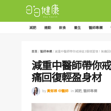
減肥
運動
飲食
養生
醫師專欄
首頁
/
醫師專欄
/
減重中醫師帶你戒掉這3個壞習慣！無痛回
減重中醫師帶你戒
痛回復輕盈身材
by
黃郁婷 中醫師
in
減肥
,
醫師專欄