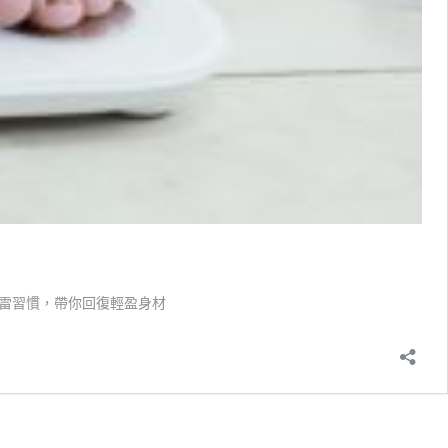
雷習慣，帶你回復輕盈身材