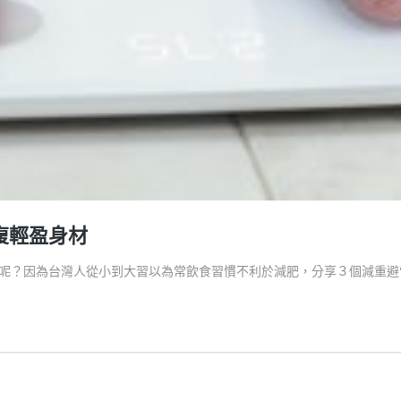
復輕盈身材
呢？因為台灣人從小到大習以為常飲食習慣不利於減肥，分享３個減重避