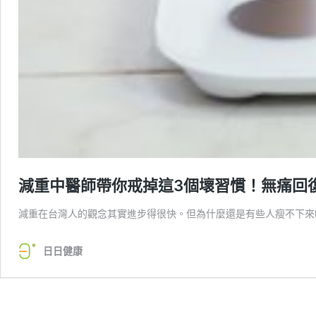
減重中醫師帶你戒掉這3個壞習慣！無痛回
減重在台灣人的觀念其實進步得很快。但為什麼還是有些人瘦不下來
日日健康