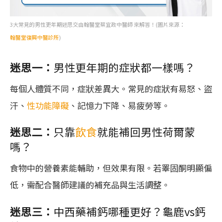
3大常見的男性更年期迷思交由翰醫堂蔡宜政中醫師 來解答！(圖片來源：
翰醫堂復興中醫診所
)
迷思一：
男性更年期的症狀都一樣嗎？
每個人體質不同，症狀差異大。常見的症狀有易怒、盜
汗、
性功能障礙
、記憶力下降、易疲勞等。
迷思二：
只靠
飲食
就能補回男性荷爾蒙
嗎？
食物中的營養素能輔助，但效果有限。若睪固酮明顯偏
低，需配合醫師建議的補充品與生活調整。
迷思三：
中西藥補鈣哪種更好？龜鹿vs鈣