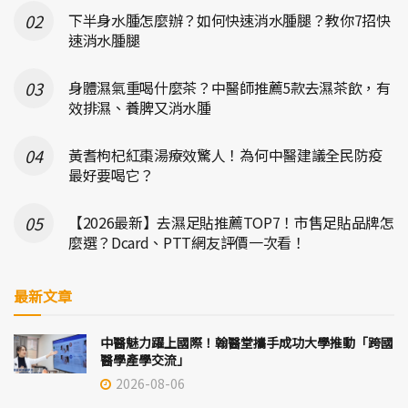
下半身水腫怎麼辦？如何快速消水腫腿？教你7招快
速消水腫腿
身體濕氣重喝什麼茶？中醫師推薦5款去濕茶飲，有
效排濕、養脾又消水腫
黃耆枸杞紅棗湯療效驚人！為何中醫建議全民防疫
最好要喝它？
【2026最新】去濕足貼推薦TOP7！市售足貼品牌怎
麼選？Dcard、PTT網友評價一次看！
最新文章
中醫魅力躍上國際！翰醫堂攜手成功大學推動「跨國
醫學產學交流」
2026-08-06