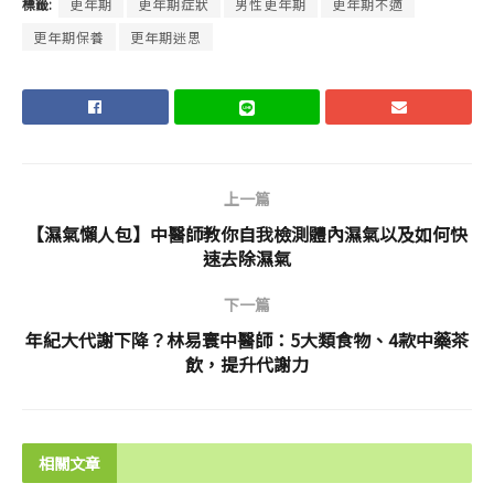
標籤:
更年期
更年期症狀
男性更年期
更年期不適
更年期保養
更年期迷思
上一篇
【濕氣懶人包】中醫師教你自我檢測體內濕氣以及如何快
速去除濕氣
下一篇
年紀大代謝下降？林易寰中醫師：5大類食物、4款中藥茶
飲，提升代謝力
相關文章