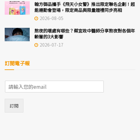
翰方御品攜手《飛天小女警》推出限定聯名企劃！超
能運動會登場，限定商品與限量贈禮同步亮相
2026-08-05
熬夜的壞處有哪些？蔡宜政中醫師分享熬夜對各個年
齡層的3大影響
2026-07-17
訂閱電子報
E
m
a
i
訂閱
l
*