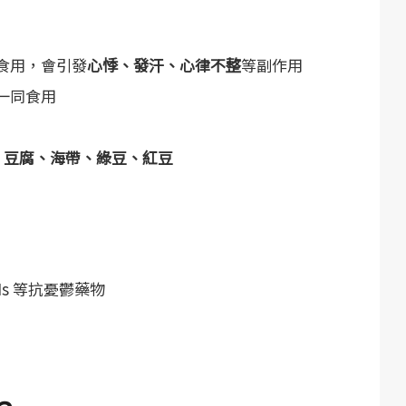
食用，會引發
心悸、發汗、心律不整
等副作用
一同食用
、豆腐、海帶、綠豆、紅豆
s 等抗憂鬱藥物