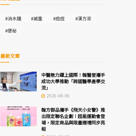
#消水腫
#減重
#痘痘
#漢方茶
#便秘
最新文章
中醫魅力躍上國際！翰醫堂攜手
成功大學推動「跨國醫學產學交
流」
2026-08-06
翰方御品攜手《飛天小女警》推
出限定聯名企劃！超能運動會登
場，限定商品與限量贈禮同步亮
相