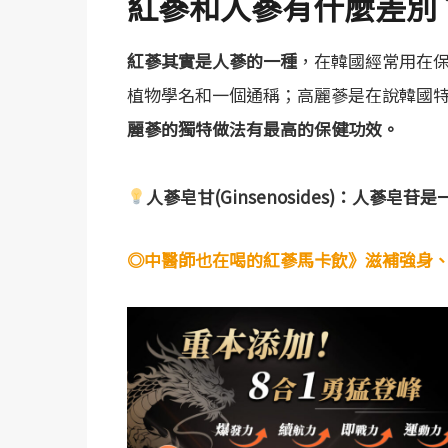
紅蔘和人蔘有什麼差別
紅蔘其實是人蔘的一種
，在韓國經常用在
植物學名和一個通稱；高麗蔘是在說韓國
麗蔘的獨特做法有最高的保健功效。
人蔘皂甘(Ginsenosides)：人蔘
◎中醫師也在喝的紅蔘馬卡飲》滋補強身