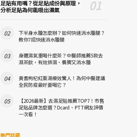
足貼有用嗎？從足貼成份與原理，
分析足貼為何能吸出濕氣
下半身水腫怎麼辦？如何快速消水腫腿？
教你7招快速消水腫腿
身體濕氣重喝什麼茶？中醫師推薦5款去
濕茶飲，有效排濕、養脾又消水腫
黃耆枸杞紅棗湯療效驚人！為何中醫建議
全民防疫最好要喝它？
【2026最新】去濕足貼推薦TOP7！市售
足貼品牌怎麼選？Dcard、PTT網友評價
一次看！
熱門話題