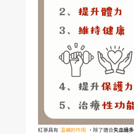
紅蔘具有
溫補的作用
，除了適合
失血過多