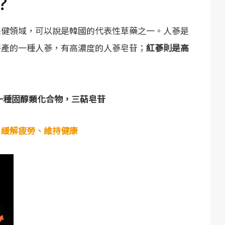
？
保健領域，可以說是韓國的代表性草藥之一。人蔘是
特產的一種人蔘，有高濃度的人蔘皂苷；
紅蔘則是高
皂苷是一種固醇類化合物，三萜皂苷
、緩解疲勞、維持健康