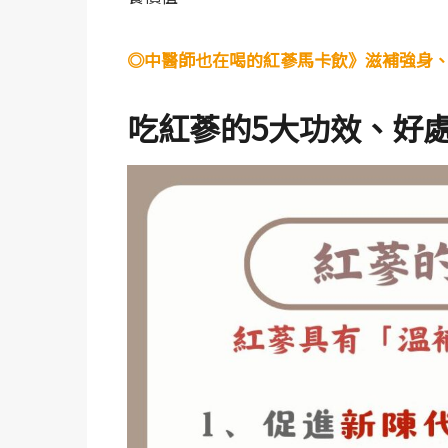
◎中醫師也在喝的紅蔘馬卡飲》滋補強身
吃紅蔘的5大功效、好