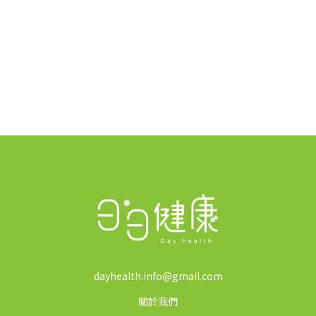
*
dayhealth.info@gmail.com
關於我們