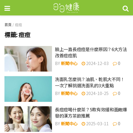
首頁
/
痘痘
標籤:
痘痘
臉上一直長痘痘是什麼原因？6大方法
改善痘痘肌
BY
新聞中心
2024-12-03
0
洗面乳怎麼挑？油肌、乾肌大不同！
一次了解挑選洗面乳的3大重點
BY
新聞中心
2024-10-25
0
長痘痘喝什麼茶？5款有效緩和面皰爆
發的漢方茶飲推薦
BY
新聞中心
2025-03-11
0