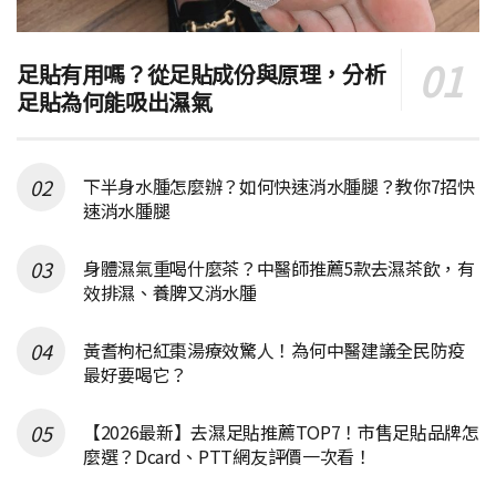
足貼有用嗎？從足貼成份與原理，分析
足貼為何能吸出濕氣
下半身水腫怎麼辦？如何快速消水腫腿？教你7招快
速消水腫腿
身體濕氣重喝什麼茶？中醫師推薦5款去濕茶飲，有
效排濕、養脾又消水腫
黃耆枸杞紅棗湯療效驚人！為何中醫建議全民防疫
最好要喝它？
【2026最新】去濕足貼推薦TOP7！市售足貼品牌怎
麼選？Dcard、PTT網友評價一次看！