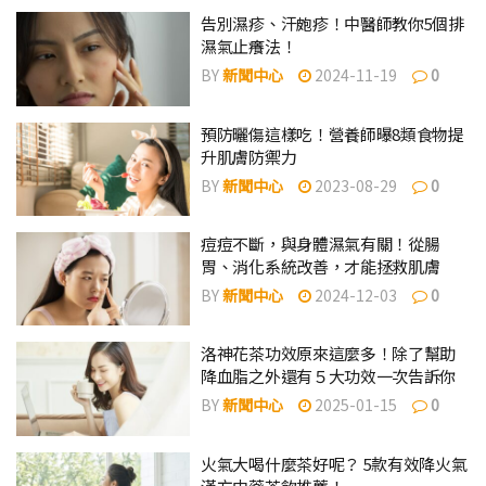
告別濕疹、汗皰疹！中醫師教你5個排
濕氣止癢法！
BY
新聞中心
2024-11-19
0
預防曬傷這樣吃！營養師曝8類食物提
升肌膚防禦力
BY
新聞中心
2023-08-29
0
痘痘不斷，與身體濕氣有關！從腸
胃、消化系統改善，才能拯救肌膚
BY
新聞中心
2024-12-03
0
洛神花茶功效原來這麼多！除了幫助
降血脂之外還有５大功效一次告訴你
BY
新聞中心
2025-01-15
0
火氣大喝什麼茶好呢？ 5款有效降火氣