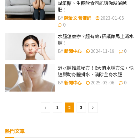
試低醣、生酮飲食可能讓你越減越
肥！
BY
陳怡文 營養師
2023-01-05
0
水腫怎麼辦？超有效7招讓你馬上消水
腫！
BY
新聞中心
2024-11-19
0
消水腫推薦秘方！6大消水腫方法，快
速幫助身體排水，消除全身水腫
BY
新聞中心
2025-03-06
0
1
2
3
熱門文章