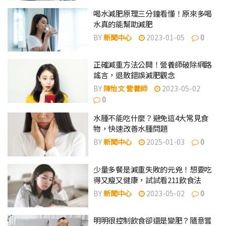
喝水減肥原理三分鐘看懂！原來多喝
水真的能幫助減肥
BY
新聞中心
2023-01-05
0
正確減重方法公開！營養師破除網路
謠言，退散錯誤減肥觀念
BY
陳怡文 營養師
2023-05-02
0
水腫不能吃什麼？避免這4大常見食
物，快速改善水腫問題
BY
新聞中心
2025-01-03
0
少量多餐是減重失敗的元兇！想要吃
得又瘦又健康，試試看211飲食法
BY
新聞中心
2023-05-02
0
明明很控制飲食卻還是變肥？隨意嘗