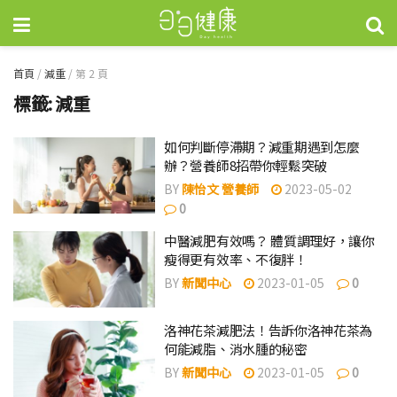
首頁
/
減重
/
第 2 頁
標籤:
減重
如何判斷停滯期？減重期遇到怎麼
辦？營養師8招帶你輕鬆突破
BY
陳怡文 營養師
2023-05-02
0
中醫減肥有效嗎？ 體質調理好，讓你
瘦得更有效率、不復胖！
BY
新聞中心
2023-01-05
0
洛神花茶減肥法！告訴你洛神花茶為
何能減脂、消水腫的秘密
BY
新聞中心
2023-01-05
0