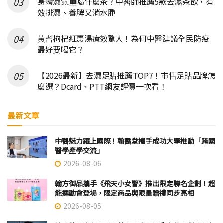
身體濕氣重喝什麼茶？中醫師推薦5款去濕茶飲，有
效排濕、養脾又消水腫
黃耆枸杞紅棗湯療效驚人！為何中醫建議全民防疫
最好要喝它？
【2026最新】去濕足貼推薦TOP7！市售足貼品牌怎
麼選？Dcard、PTT網友評價一次看！
最新文章
中醫魅力躍上國際！翰醫堂攜手成功大學推動「跨國
醫學產學交流」
2026-08-06
翰方御品攜手《飛天小女警》推出限定聯名企劃！超
能運動會登場，限定商品與限量贈禮同步亮相
2026-08-05