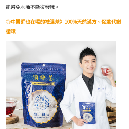
能避免水腫不斷復發哦。
◎
中醫師也在喝的袪濕茶》100%天然漢方、促進代謝
循環