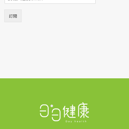
m
a
i
訂閱
l
*