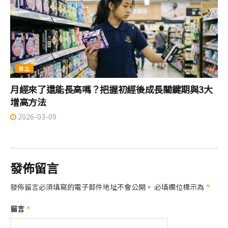
養生
月經來了還能長高嗎？把握初經後成長關鍵期與3大
增高方法
2026-03-09
發佈留言
發佈留言必須填寫的電子郵件地址不會公開。
必填欄位標示為
*
留言
*