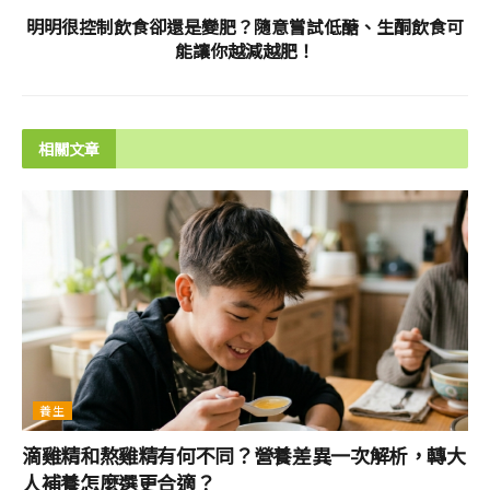
明明很控制飲食卻還是變肥？隨意嘗試低醣、生酮飲食可
能讓你越減越肥！
相關文章
養生
滴雞精和熬雞精有何不同？營養差異一次解析，轉大
人補養怎麼選更合適？