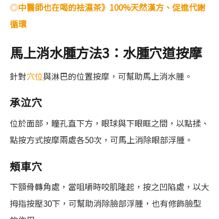
◎
中醫師也在喝的袪濕茶》100%天然漢方、促進代謝
循環
馬上消水腫方法3：水腫穴道按摩
針對
穴位
與淋巴的位置按摩，可幫助馬上消水腫。
承泣穴
位於面部，瞳孔直下方，眼球與下眼眶之間，以點揉、
點按方式按摩兩處各50次，可馬上消除眼部浮腫。
頰車穴
下額骨轉角處，當咀嚼時咬肌隆起，按之凹陷處，以大
拇指按壓30下，可幫助消除臉部浮腫，也有修飾臉型