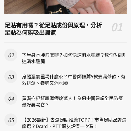
足貼有用嗎？從足貼成份與原理，分析
足貼為何能吸出濕氣
下半身水腫怎麼辦？如何快速消水腫腿？教你7招快
速消水腫腿
身體濕氣重喝什麼茶？中醫師推薦5款去濕茶飲，有
效排濕、養脾又消水腫
黃耆枸杞紅棗湯療效驚人！為何中醫建議全民防疫
最好要喝它？
【2026最新】去濕足貼推薦TOP7！市售足貼品牌怎
麼選？Dcard、PTT網友評價一次看！