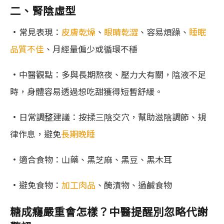
二、腎陰虛型
•常見表現：
皮膚乾燥
、
眼睛乾澀
、容易煩躁、
睡眠
品質不佳
、月經量偏少或循環不穩
•中醫觀點：多與長期熬夜、壓力大有關，陰液不足
時，身體容易透過想吃甜獲得短暫舒緩。
•日常調整建議：按揉三陰交穴，幫助滋陰調節、規
律作息，避免
長期晚睡
•適合食物：山藥、黑芝麻、黑豆、黑木耳
•避免食物：
加工肉品
、醃漬物、過鹹食物
糖成癮嚴重會怎樣？中醫提醒別忽略代謝