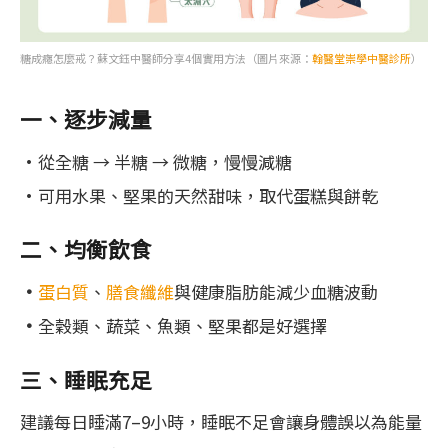
糖成癮怎麼戒？蘇文鈺中醫師分享4個實用方法（圖片來源：
翰醫堂崇學中醫診所
）
一、逐步減量
•從全糖 → 半糖 → 微糖，慢慢減糖
•可用水果、堅果的天然甜味，取代蛋糕與餅乾
二、均衡飲食
•
蛋白質
、
膳食纖維
與健康脂肪能減少血糖波動
•
全穀類、蔬菜、魚類、堅果都是好選擇
三、睡眠充足
建議每日睡滿7–9小時，睡眠不足會讓身體誤以為能量