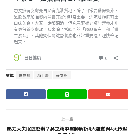
標籤:
糖成癮
糖上癮
蘇文鈺
上一篇
壓力大失眠怎麼辦？蔣之筠中醫師解析4大體質與4大抒壓