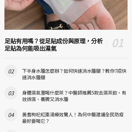
足貼有用嗎？從足貼成份與原理，分析
足貼為何能吸出濕氣
下半身水腫怎麼辦？如何快速消水腫腿？教你7招快
速消水腫腿
身體濕氣重喝什麼茶？中醫師推薦5款去濕茶飲，有
效排濕、養脾又消水腫
黃耆枸杞紅棗湯療效驚人！為何中醫建議全民防疫
最好要喝它？