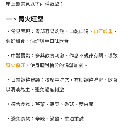
床上最常見以下兩種類型：
一、胃火旺型
•常見表現：胃部容易灼熱、口乾口渴、
口氣較重
、
偏好甜食、油炸與重口味飲食
•中醫觀點：多與飲食刺激、作息不規律有關，導致
胃火偏旺
，使身體對糖分的渴望加劇。
•日常調整建議：按摩中脘穴，有助調整脾胃、飲食
以清淡為主，避免過度刺激
•適合食物：芹菜、菠菜、香菇、茭白筍
•避免食物：辛辣、過酸、重油重鹹