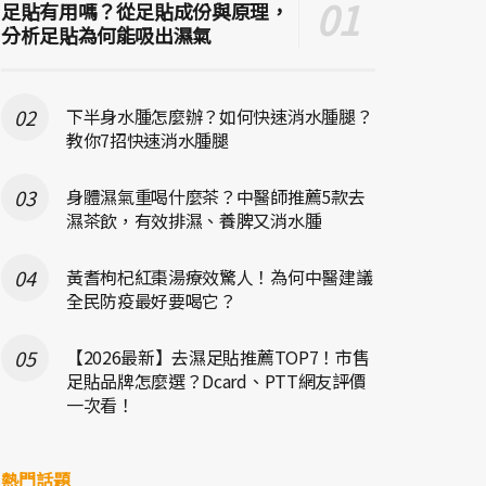
足貼有用嗎？從足貼成份與原理，
分析足貼為何能吸出濕氣
下半身水腫怎麼辦？如何快速消水腫腿？
教你7招快速消水腫腿
身體濕氣重喝什麼茶？中醫師推薦5款去
濕茶飲，有效排濕、養脾又消水腫
黃耆枸杞紅棗湯療效驚人！為何中醫建議
全民防疫最好要喝它？
【2026最新】去濕足貼推薦TOP7！市售
足貼品牌怎麼選？Dcard、PTT網友評價
一次看！
熱門話題