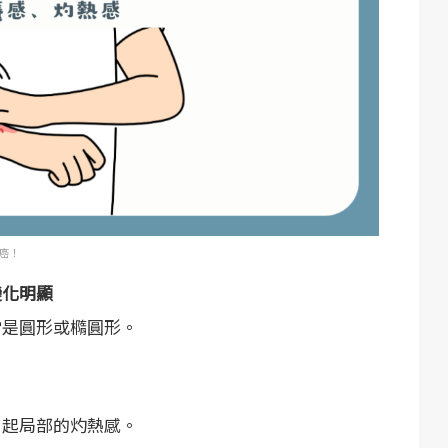
癌！
變化明顯
常是圓形或橢圓形。
引起局部的灼熱感。