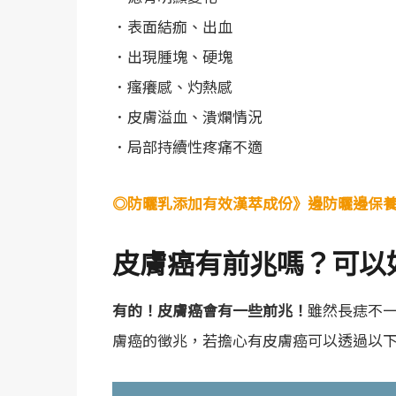
．表面結痂、出血
．出現腫塊、硬塊
．瘙癢感、灼熱感
．皮膚溢血、潰爛情況
．局部持續性疼痛不適
◎防曬乳添加有效漢萃成份》邊防曬邊保
皮膚癌有前兆嗎？可以
有的！皮膚癌會有一些前兆！
雖然長痣不
膚癌的徵兆，若擔心有皮膚癌可以透過以