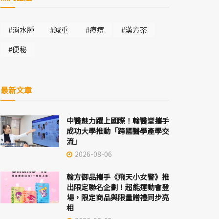
#消水腫
#減重
#痘痘
#漢方茶
#便秘
最新文章
中醫魅力躍上國際！翰醫堂攜手
成功大學推動「跨國醫學產學交
流」
2026-08-06
翰方御品攜手《飛天小女警》推
出限定聯名企劃！超能運動會登
場，限定商品與限量贈禮同步亮
相