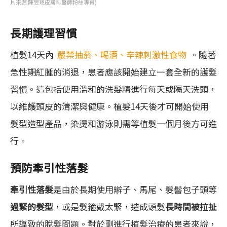
片來源 陳昱璁皮膚科醫師粉絲專頁)
長期護理習慣
植髮14天內
嚴禁抽菸、喝酒、辛辣刺激性食物
。隨著
急性期紅腫的消退，患者應該開始建立一套全新的護髮
習慣。這包括使用溫和的洗髮精進行每天或隔天洗頭，
以維護頭皮的清潔與健康。植髮14天後才可開始使用
髮型造型產品，染燙和游泳則需等植髮一個月後方可進
行。
預防牽引性落髮
牽引性落髮
是由於長期使用辮子、馬尾、髮髻包子頭等
過緊的髮型
，或是髮箍戴太緊，造成頭髮
長時間被拉扯
所導致的脫髮問題。對於剛進行植髮治療的患者來說，