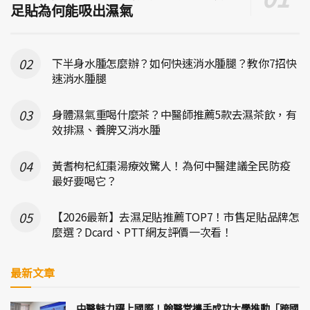
足貼為何能吸出濕氣
下半身水腫怎麼辦？如何快速消水腫腿？教你7招快
速消水腫腿
身體濕氣重喝什麼茶？中醫師推薦5款去濕茶飲，有
效排濕、養脾又消水腫
黃耆枸杞紅棗湯療效驚人！為何中醫建議全民防疫
最好要喝它？
【2026最新】去濕足貼推薦TOP7！市售足貼品牌怎
麼選？Dcard、PTT網友評價一次看！
最新文章
中醫魅力躍上國際！翰醫堂攜手成功大學推動「跨國