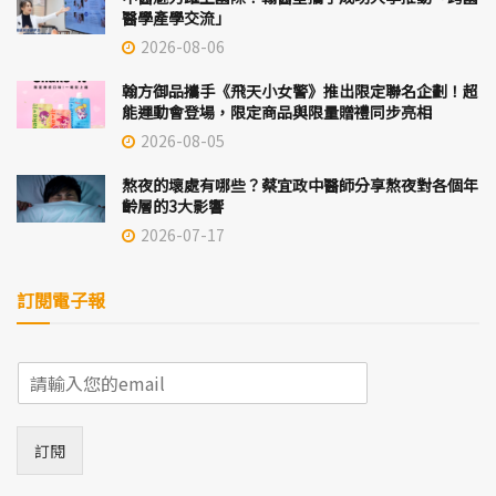
醫學產學交流」
2026-08-06
翰方御品攜手《飛天小女警》推出限定聯名企劃！超
能運動會登場，限定商品與限量贈禮同步亮相
2026-08-05
熬夜的壞處有哪些？蔡宜政中醫師分享熬夜對各個年
齡層的3大影響
2026-07-17
訂閱電子報
E
m
a
i
訂閱
l
*