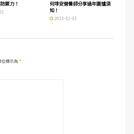
固防禦力！
何埻安營養師分享過年圍爐須
知！
01
2023-02-01
欄位標示為
*