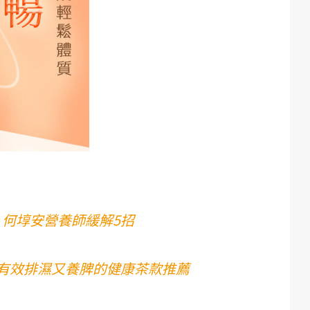
何埻安營養師緩解5招
有效排濕又養脾的健康茶款推薦