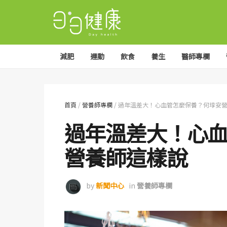
減肥
運動
飲食
養生
醫師專欄
首頁
/
營養師專欄
/
過年溫差大！心血管怎麼保養？何埻安
過年溫差大！心
營養師這樣說
by
新聞中心
in
營養師專欄