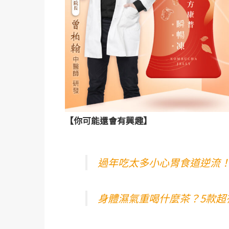
【你可能還會有興趣】
過年吃太多小心胃食道逆流！
身體濕氣重喝什麼茶？5款超