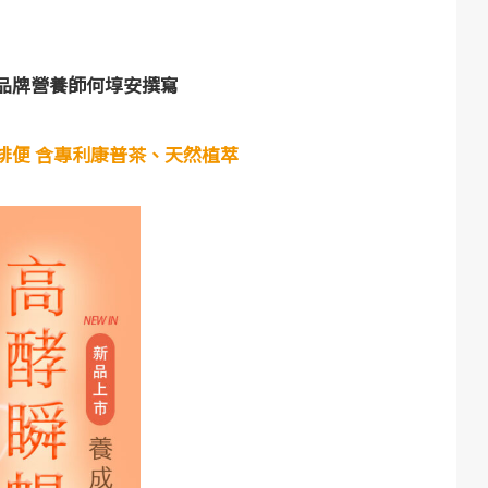
O品牌營養師何埻安撰寫
排便 含專利康普茶、天然植萃