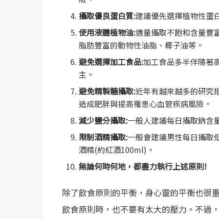
攝取優良蛋白質:
建議優先選擇植物性蛋
使用液體植物油:
適量攝取不飽和含量豐
脂肪豐富的動物性油脂、椰子油等。
避免選擇加工食品:
加工食品多半伴隨著
主。
避免精製糖攝取:
近年有越來越多的研究
造成肥胖與提高罹患心血管疾病風險。
減少鹽分攝取:
一般人建議每日攝取鈉含量
限制酒精攝取:
一般會建議男性每日攝取低於
酒精(約紅酒100ml)。
無論何時何地，都盡力執行上述原則!
除了飲食原則的平衡，身心靈的平衡也很重
飲食原則時，也不要有太大的壓力。不過