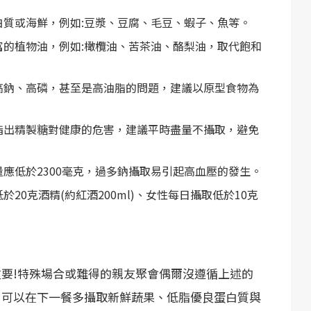
白質或海鮮，例如:豆漿、豆腐、毛豆、蝦子、魚等。
富的植物油，例如:橄欖油、苦茶油、酪梨油，取代飽和
高鈉、高磷，甚至是高油脂的問題，建議以原型食物為
指出精製糖對健康的危害，建議平時盡量不攝取，避免
應低於2300毫克，過多鈉攝取易引起高血壓的發生。
20克酒精(約紅酒200ml)、女性每日攝取低於10克
要!特殊場合或難得的親友聚會偶爾沒遵循上述的
，可以在下一餐多攝取新鮮蔬果、低脂優良蛋白質與