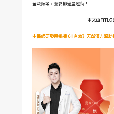
全穀類等，並安排適量運動！
本文由FiTL
中醫師研發瞬暢凍 6H有效》天然漢方幫助