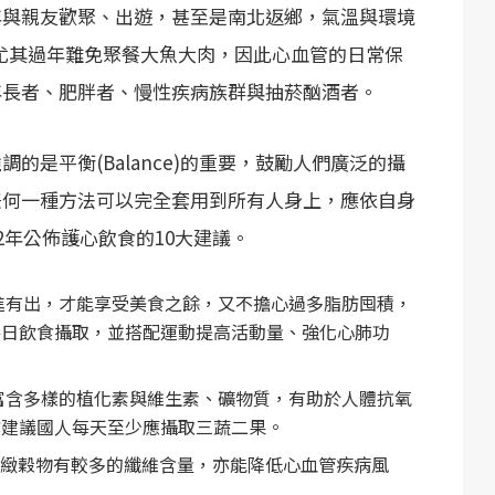
年與親友歡聚、出遊，甚至是南北返鄉，氣溫與環境
尤其過年難免聚餐大魚大肉，因此心血管的日常保
年長者、肥胖者、慢性疾病族群與抽菸酗酒者。
的是平衡(Balance)的重要，鼓勵人們廣泛的攝
任何一種方法可以完全套用到所有人身上，應依自身
2年公佈護心飲食的10大建議。
進有出，才能享受美食之餘，又不擔心過多脂肪囤積，
每日飲食攝取，並搭配運動提高活動量、強化心肺功
富含多樣的植化素與維生素、礦物質，有助於人體抗氧
亦建議國人每天至少應攝取三蔬二果。
精緻穀物有較多的纖維含量，亦能降低心血管疾病風