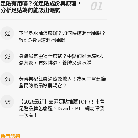
足貼有用嗎？從足貼成份與原理，
分析足貼為何能吸出濕氣
下半身水腫怎麼辦？如何快速消水腫腿？
教你7招快速消水腫腿
身體濕氣重喝什麼茶？中醫師推薦5款去
濕茶飲，有效排濕、養脾又消水腫
黃耆枸杞紅棗湯療效驚人！為何中醫建議
全民防疫最好要喝它？
【2026最新】去濕足貼推薦TOP7！市售
足貼品牌怎麼選？Dcard、PTT網友評價
一次看！
熱門話題