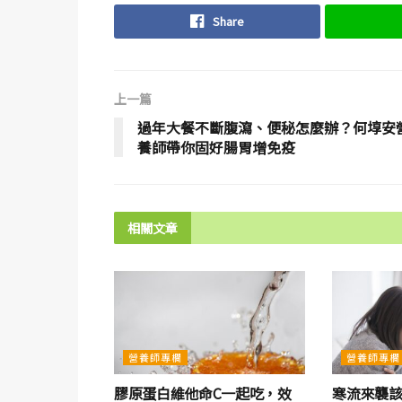
Share
上一篇
過年大餐不斷腹瀉、便秘怎麼辦？何埻安
養師帶你固好腸胃增免疫
相關文章
營養師專欄
營養師專欄
膠原蛋白維他命C一起吃，效
寒流來襲