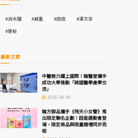
#消水腫
#減重
#痘痘
#漢方茶
#便秘
最新文章
中醫魅力躍上國際！翰醫堂攜手
成功大學推動「跨國醫學產學交
流」
2026-08-06
翰方御品攜手《飛天小女警》推
出限定聯名企劃！超能運動會登
場，限定商品與限量贈禮同步亮
相