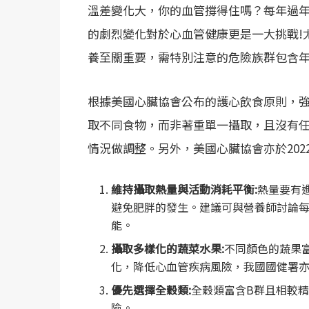
溫差變化大，你的血管撐得住嗎？每年過
的劇烈變化對於心血管健康更是一大挑戰!
養至關重要，需特別注意的危險族群包含
根據美國心臟協會公布的護心飲食原則，強調
取不同食物，而非著重單一攝取，且沒有
情況做調整。另外，美國心臟協會亦於202
維持攝取熱量與活動消耗平衡:
熱量要有
避免肥胖的發生。建議可與營養師討論
能。
攝取多樣化的蔬菜水果:
不同顏色的蔬果
化，降低心血管疾病風險，我國國健署
優先選擇全穀類:
全穀類富含B群且相較
險。