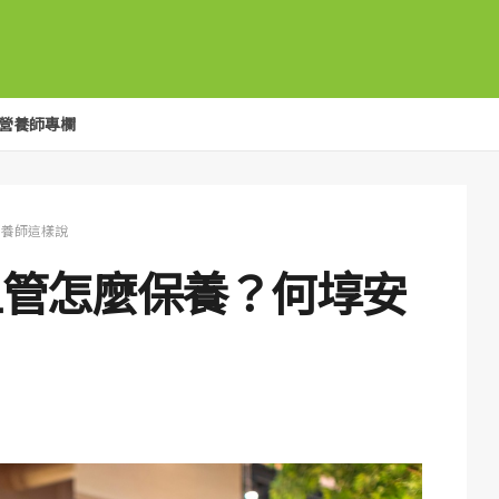
營養師專欄
營養師這樣說
血管怎麼保養？何埻安