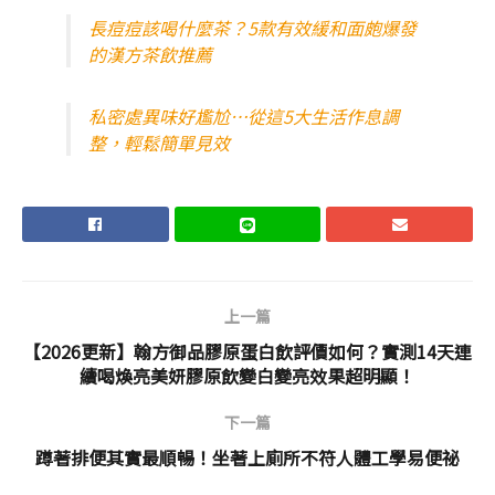
長痘痘該喝什麼茶？5款有效緩和面皰爆發
的漢方茶飲推薦
私密處異味好尷尬…從這5大生活作息調
整，輕鬆簡單見效
上一篇
【2026更新】翰方御品膠原蛋白飲評價如何？實測14天連
續喝煥亮美妍膠原飲變白變亮效果超明顯！
下一篇
蹲著排便其實最順暢！坐著上廁所不符人體工學易便祕