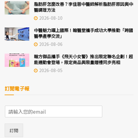
脂肪肝怎麼改善？李佳蓉中醫師解析脂肪肝原因與中
醫調理方法
2026-08-10
中醫魅力躍上國際！翰醫堂攜手成功大學推動「跨國
醫學產學交流」
2026-08-06
翰方御品攜手《飛天小女警》推出限定聯名企劃！超
能運動會登場，限定商品與限量贈禮同步亮相
2026-08-05
訂閱電子報
E
m
a
i
訂閱
l