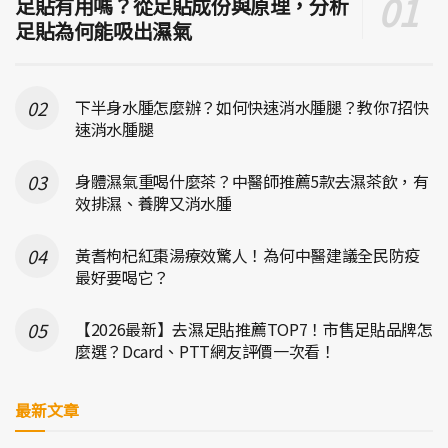
足貼有用嗎？從足貼成份與原理，分析
足貼為何能吸出濕氣
下半身水腫怎麼辦？如何快速消水腫腿？教你7招快
速消水腫腿
身體濕氣重喝什麼茶？中醫師推薦5款去濕茶飲，有
效排濕、養脾又消水腫
黃耆枸杞紅棗湯療效驚人！為何中醫建議全民防疫
最好要喝它？
【2026最新】去濕足貼推薦TOP7！市售足貼品牌怎
麼選？Dcard、PTT網友評價一次看！
最新文章