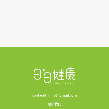
*
dayhealth.info@gmail.com
關於我們