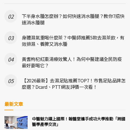
下半身水腫怎麼辦？如何快速消水腫腿？教你7招快
速消水腫腿
身體濕氣重喝什麼茶？中醫師推薦5款去濕茶飲，有
效排濕、養脾又消水腫
黃耆枸杞紅棗湯療效驚人！為何中醫建議全民防疫
最好要喝它？
【2026最新】去濕足貼推薦TOP7！市售足貼品牌怎
麼選？Dcard、PTT網友評價一次看！
最新文章
中醫魅力躍上國際！翰醫堂攜手成功大學推動「跨國
醫學產學交流」