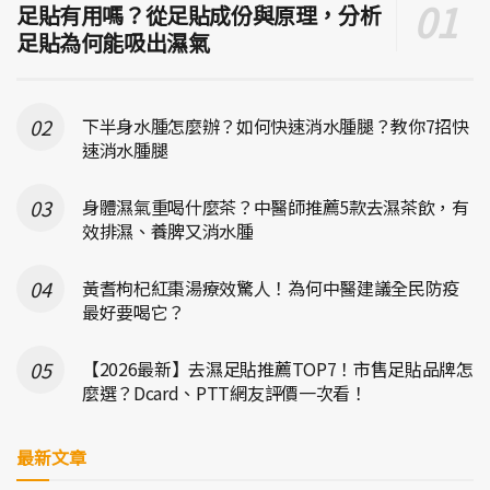
足貼有用嗎？從足貼成份與原理，分析
足貼為何能吸出濕氣
下半身水腫怎麼辦？如何快速消水腫腿？教你7招快
速消水腫腿
身體濕氣重喝什麼茶？中醫師推薦5款去濕茶飲，有
效排濕、養脾又消水腫
黃耆枸杞紅棗湯療效驚人！為何中醫建議全民防疫
最好要喝它？
【2026最新】去濕足貼推薦TOP7！市售足貼品牌怎
麼選？Dcard、PTT網友評價一次看！
最新文章