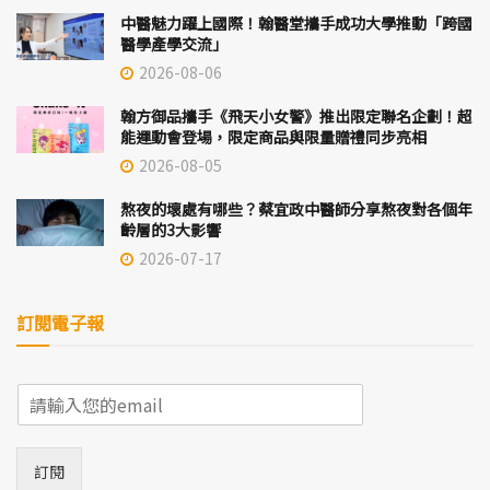
中醫魅力躍上國際！翰醫堂攜手成功大學推動「跨國
醫學產學交流」
2026-08-06
翰方御品攜手《飛天小女警》推出限定聯名企劃！超
能運動會登場，限定商品與限量贈禮同步亮相
2026-08-05
熬夜的壞處有哪些？蔡宜政中醫師分享熬夜對各個年
齡層的3大影響
2026-07-17
訂閱電子報
E
m
a
i
訂閱
l