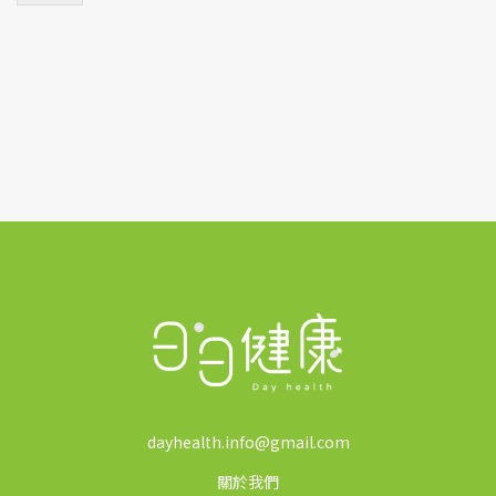
*
dayhealth.info@gmail.com
關於我們