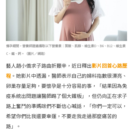
備孕期間，營養師建議攝取以下營養素：葉酸、肌醇、維生素D、B6、B12、維生素
C、鐵、鈣。（圖片／網路）
藝人趙小僑求子路曲折艱辛，近日釋出
影片回首心路歷
程
。她影片中透漏，醫師表示自己的婦科指數很漂亮、
卵巢存量足夠，要懷孕是十分容易的事，「結果因為免
疫系統出問題讓醫師踢了個大鐵板」，但仍向正在求子
路上奮鬥的準媽咪們不斷信心喊話，「你們一定可以，
希望你們比我還要幸運，不要走我走過那麼痛苦的
路」。