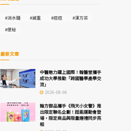
#消水腫
#減重
#痘痘
#漢方茶
#便秘
最新文章
中醫魅力躍上國際！翰醫堂攜手
成功大學推動「跨國醫學產學交
流」
2026-08-06
翰方御品攜手《飛天小女警》推
出限定聯名企劃！超能運動會登
場，限定商品與限量贈禮同步亮
相