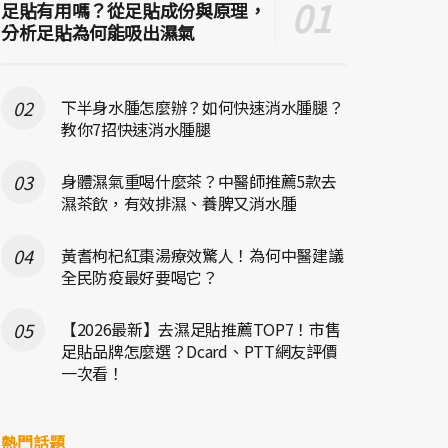
足貼有用嗎？從足貼成份與原理，
分析足貼為何能吸出濕氣
下半身水腫怎麼辦？如何快速消水腫腿？
教你7招快速消水腫腿
身體濕氣重喝什麼茶？中醫師推薦5款去
濕茶飲，有效排濕、養脾又消水腫
黃耆枸杞紅棗湯療效驚人！為何中醫建議
全民防疫最好要喝它？
【2026最新】去濕足貼推薦TOP7！市售
足貼品牌怎麼選？Dcard、PTT網友評價
一次看！
熱門話題