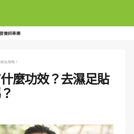
營養師專欄
磨烯有用嗎？
有什麼功效？去濕足貼
嗎？