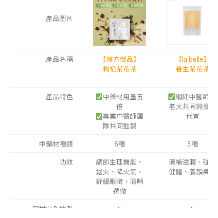
產品圖片
產品名稱
【翰方御品】
【la belle】
枸杞菊花茶
養生菊花茶
產品特色
中藥材用量五
網紅中醫師77
倍
老大共同開發與
專業中醫師團
代言
隊共同監製
中藥材種類
6種
5種
功效
調節生理機能、
清補滋潤、強身
退火、降火氣、
健體、養顏美容
舒緩眼睛，清晰
透徹
藥材安全檢測
有
有