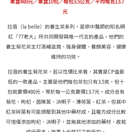
單盒480元／單盒10包／每包3.5公克／
平均每克
13.7
元
拉蓓（la belle）的養生茶系列，是原中醫師的知名網
紅「77老大」所共同開發與唯一代言的產品。他們的
養生菊花茶主打清補滋潤、強身健體、養顏美容、健康
維持的功效。
拉蓓的養生菊花茶，若以性價比來看，其實是CP值最
低的一款產品。主要是他們每包茶包只有3.5克，但十
包就要價480元，等於每一公克要價13.7元。成分含有
菊花、枸杞、茵陳蒿、決明子、薄荷葉、紅茶。但其中
紅茶碎葉有可能擠壓到其他中藥材成，且複方成分比較
可惜僅添加枸杞、決明子，並無其他添加的藥材，故就
成分而言，效果上也就打了些折扣。