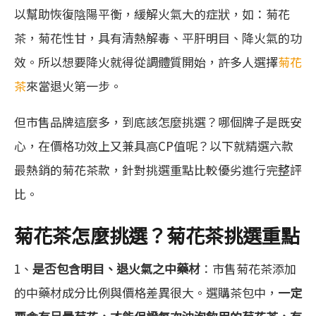
以幫助恢復陰陽平衡，緩解火氣大的症狀，如：菊花
茶，菊花性甘，具有清熱解毒、平肝明目、降火氣的功
效。所以想要降火就得從調體質開始，許多人選擇
菊花
茶
來當退火第一步。
但市售品牌這麼多，到底該怎麼挑選？哪個牌子是既安
心，在價格功效上又兼具高CP值呢？以下就精選六款
最熱銷的菊花茶款，針對挑選重點比較優劣進行完整評
比。
菊花茶怎麼挑選？菊花茶挑選重點
1、
是否包含明目、退火氣之中藥材
：市售菊花茶添加
的中藥材成分比例與價格差異很大。選購茶包中，
一定