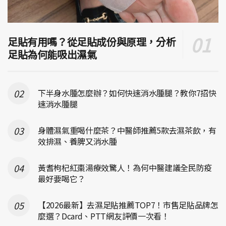
足貼有用嗎？從足貼成份與原理，分析
足貼為何能吸出濕氣
下半身水腫怎麼辦？如何快速消水腫腿？教你7招快
速消水腫腿
身體濕氣重喝什麼茶？中醫師推薦5款去濕茶飲，有
效排濕、養脾又消水腫
黃耆枸杞紅棗湯療效驚人！為何中醫建議全民防疫
最好要喝它？
【2026最新】去濕足貼推薦TOP7！市售足貼品牌怎
麼選？Dcard、PTT網友評價一次看！