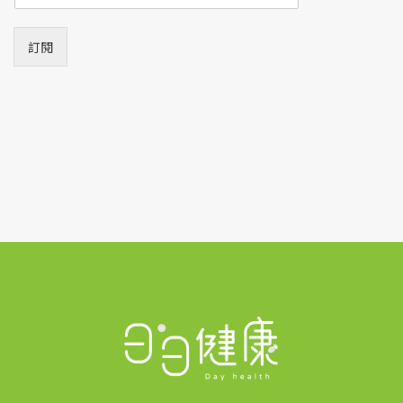
m
a
i
訂閱
l
*