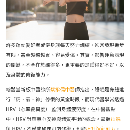
許多運動愛好者或健身族每天努力訓練，卻常發現進步
有限，甚至越練越累、容易受傷。其實，影響運動表現
的關鍵，不全在於練得多，更重要的是睡得好不好，以
及身體的修復能力。
翰醫堂新板中醫診所
蔡承儒中醫
師指出，睡眠是身體進
行「精、氣、神」修復的黃金時段，而現代醫學常透過
HRV（心率變異度） 監測身體疲勞度。在中醫觀點
中，HRV 對應寧心安神與體質平衡的概念。掌握
睡眠
與 HRV，不僅能加速肌肉修復，也能
提升運動耐力
，