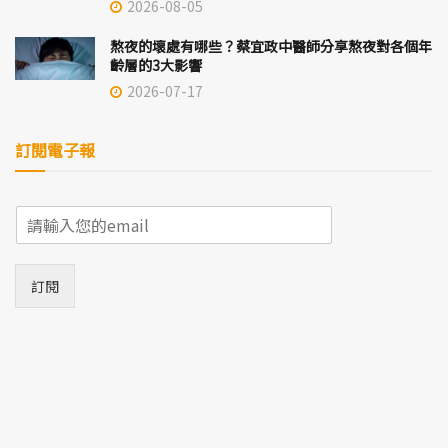
2026-08-05
熬夜的壞處有哪些？蔡宜政中醫師分享熬夜對各個年
齡層的3大影響
2026-07-17
訂閱電子報
E
m
a
i
訂閱
l
*