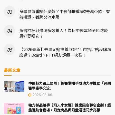
身體濕氣重喝什麼茶？中醫師推薦5款去濕茶飲，有
效排濕、養脾又消水腫
黃耆枸杞紅棗湯療效驚人！為何中醫建議全民防疫
最好要喝它？
【2026最新】去濕足貼推薦TOP7！市售足貼品牌怎
麼選？Dcard、PTT網友評價一次看！
最新文章
中醫魅力躍上國際！翰醫堂攜手成功大學推動「跨國
醫學產學交流」
2026-08-06
翰方御品攜手《飛天小女警》推出限定聯名企劃！超
能運動會登場，限定商品與限量贈禮同步亮相