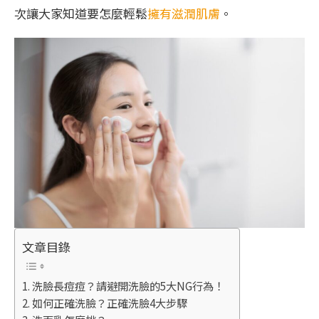
次讓大家知道要怎麼輕鬆
擁有滋潤肌膚
。
文章目錄
洗臉長痘痘？請避開洗臉的5大NG行為！
如何正確洗臉？正確洗臉4大步驟