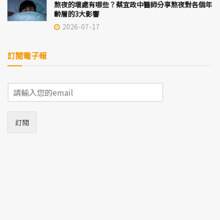
熬夜的壞處有哪些？蔡宜政中醫師分享熬夜對各個年
齡層的3大影響
2026-07-17
訂閱電子報
E
m
a
i
訂閱
l
*