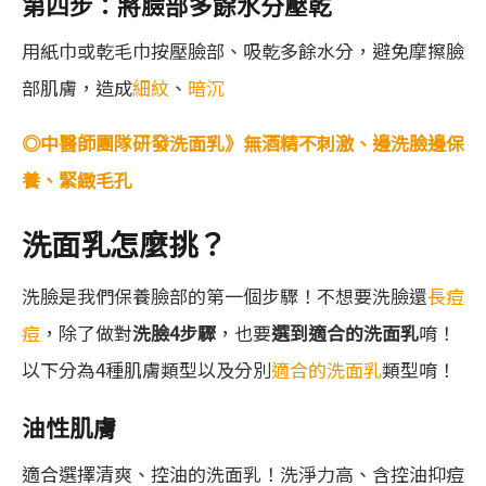
第四步：將臉部多餘水分壓乾
用紙巾或乾毛巾按壓臉部、吸乾多餘水分，避免摩擦臉
部肌膚，造成
細紋
、
暗沉
◎中醫師團隊研發洗面乳》無酒精不刺激、邊洗臉邊保
養、緊緻毛孔
洗面乳怎麼挑？
洗臉是我們保養臉部的第一個步驟！不想要洗臉還
長痘
痘
，除了做對
洗臉4步驟
，也要
選到適合的洗面乳
唷！
以下分為4種肌膚類型以及分別
適合的洗面乳
類型唷！
油性肌膚
適合選擇清爽、控油的洗面乳！洗淨力高、含控油抑痘