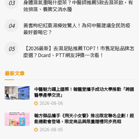
身體濕氣重喝什麼茶？中醫師推薦5款去濕茶飲，有
效排濕、養脾又消水腫
黃耆枸杞紅棗湯療效驚人！為何中醫建議全民防疫
最好要喝它？
【2026最新】去濕足貼推薦TOP7！市售足貼品牌怎
麼選？Dcard、PTT網友評價一次看！
最新文章
中醫魅力躍上國際！翰醫堂攜手成功大學推動「跨國
醫學產學交流」
2026-08-06
翰方御品攜手《飛天小女警》推出限定聯名企劃！超
能運動會登場，限定商品與限量贈禮同步亮相
2026-08-05