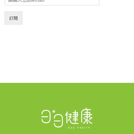
m
a
i
訂閱
l
*