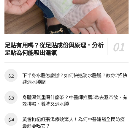
足貼有用嗎？從足貼成份與原理，分析
足貼為何能吸出濕氣
下半身水腫怎麼辦？如何快速消水腫腿？教你7招快
速消水腫腿
身體濕氣重喝什麼茶？中醫師推薦5款去濕茶飲，有
效排濕、養脾又消水腫
黃耆枸杞紅棗湯療效驚人！為何中醫建議全民防疫
最好要喝它？