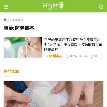
首頁
/
防曬補擦
標籤:
防曬補擦
常見的皮膚癌症狀有哪些？皮膚癌前
兆3大特徵！原來遮陽、擦防曬可以預
防皮膚癌！
BY
新聞中心
2026-06-24
0
熱門文章