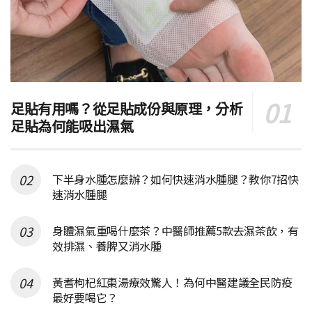
足貼有用嗎？從足貼成份與原理，分析
足貼為何能吸出濕氣
下半身水腫怎麼辦？如何快速消水腫腿？教你7招快
速消水腫腿
身體濕氣重喝什麼茶？中醫師推薦5款去濕茶飲，有
效排濕、養脾又消水腫
黃耆枸杞紅棗湯療效驚人！為何中醫建議全民防疫
最好要喝它？