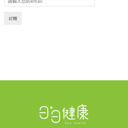
m
a
i
訂閱
l
*