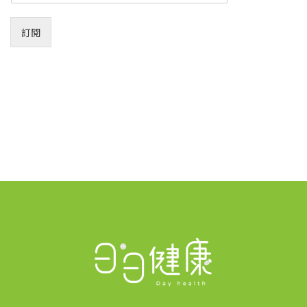
a
i
訂閱
l
*