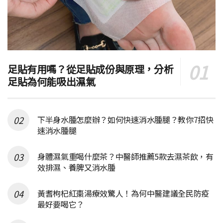
足貼有用嗎？從足貼成份與原理，分析
足貼為何能吸出濕氣
下半身水腫怎麼辦？如何快速消水腫腿？教你7招快
速消水腫腿
身體濕氣重喝什麼茶？中醫師推薦5款去濕茶飲，有
效排濕、養脾又消水腫
黃耆枸杞紅棗湯療效驚人！為何中醫建議全民防疫
最好要喝它？