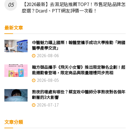
【2026最新】去濕足貼推薦TOP7！市售足貼品牌怎
麼選？Dcard、PTT網友評價一次看！
最新文章
中醫魅力躍上國際！翰醫堂攜手成功大學推動「跨國
醫學產學交流」
2026-08-06
翰方御品攜手《飛天小女警》推出限定聯名企劃！超
能運動會登場，限定商品與限量贈禮同步亮相
2026-08-05
熬夜的壞處有哪些？蔡宜政中醫師分享熬夜對各個年
齡層的3大影響
2026-07-17
文章分類