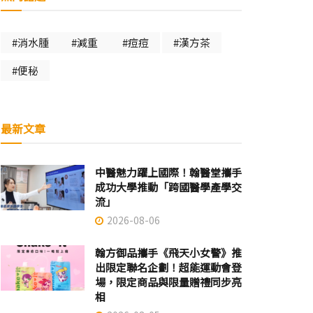
#消水腫
#減重
#痘痘
#漢方茶
#便秘
最新文章
中醫魅力躍上國際！翰醫堂攜手
成功大學推動「跨國醫學產學交
流」
2026-08-06
翰方御品攜手《飛天小女警》推
出限定聯名企劃！超能運動會登
場，限定商品與限量贈禮同步亮
相