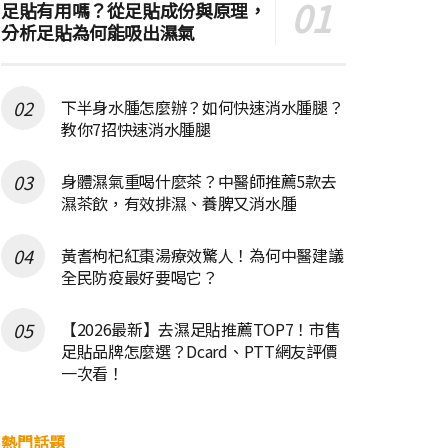
足貼有用嗎？從足貼成份與原理，
分析足貼為何能吸出濕氣
下半身水腫怎麼辦？如何快速消水腫腿？
教你7招快速消水腫腿
身體濕氣重喝什麼茶？中醫師推薦5款去
濕茶飲，有效排濕、養脾又消水腫
黃耆枸杞紅棗湯療效驚人！為何中醫建議
全民防疫最好要喝它？
【2026最新】去濕足貼推薦TOP7！市售
足貼品牌怎麼選？Dcard、PTT網友評價
一次看！
熱門話題