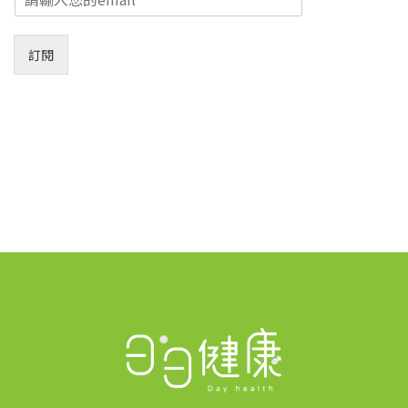
m
a
i
訂閱
l
*