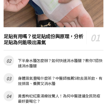
足貼有用嗎？從足貼成份與原理，分析
足貼為何能吸出濕氣
下半身水腫怎麼辦？如何快速消水腫腿？教你7招快
速消水腫腿
身體濕氣重喝什麼茶？中醫師推薦5款去濕茶飲，有
效排濕、養脾又消水腫
黃耆枸杞紅棗湯療效驚人！為何中醫建議全民防疫
最好要喝它？