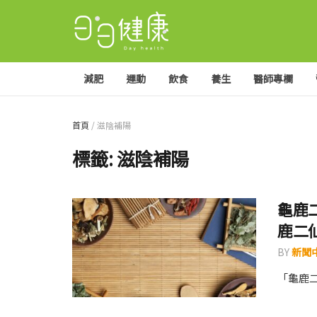
減肥
運動
飲食
養生
醫師專欄
首頁
/
滋陰補陽
標籤:
滋陰補陽
龜鹿
鹿二
BY
新聞
「龜鹿二