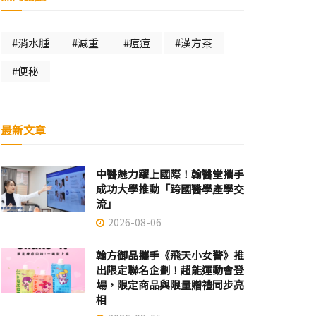
#消水腫
#減重
#痘痘
#漢方茶
#便秘
最新文章
中醫魅力躍上國際！翰醫堂攜手
成功大學推動「跨國醫學產學交
流」
2026-08-06
翰方御品攜手《飛天小女警》推
出限定聯名企劃！超能運動會登
場，限定商品與限量贈禮同步亮
相