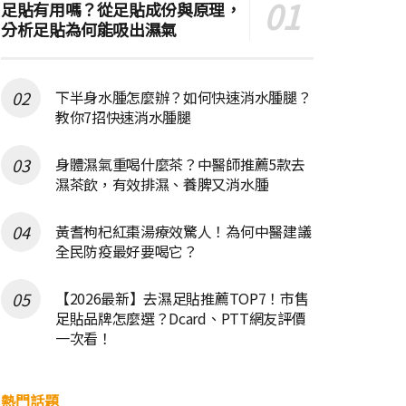
足貼有用嗎？從足貼成份與原理，
分析足貼為何能吸出濕氣
下半身水腫怎麼辦？如何快速消水腫腿？
教你7招快速消水腫腿
身體濕氣重喝什麼茶？中醫師推薦5款去
濕茶飲，有效排濕、養脾又消水腫
黃耆枸杞紅棗湯療效驚人！為何中醫建議
全民防疫最好要喝它？
【2026最新】去濕足貼推薦TOP7！市售
足貼品牌怎麼選？Dcard、PTT網友評價
一次看！
熱門話題