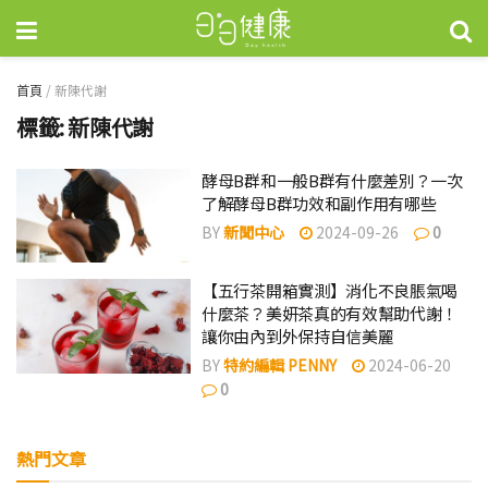
首頁
/
新陳代謝
標籤:
新陳代謝
酵母B群和一般B群有什麼差別？一次
了解酵母B群功效和副作用有哪些
BY
新聞中心
2024-09-26
0
【五行茶開箱實測】消化不良脹氣喝
什麼茶？美妍茶真的有效幫助代謝！
讓你由內到外保持自信美麗
BY
特約編輯 PENNY
2024-06-20
0
熱門文章