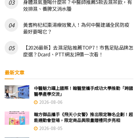
身體濕氣重喝什麼茶？中醫師推薦5款去濕茶飲，有
效排濕、養脾又消水腫
黃耆枸杞紅棗湯療效驚人！為何中醫建議全民防疫
最好要喝它？
【2026最新】去濕足貼推薦TOP7！市售足貼品牌怎
麼選？Dcard、PTT網友評價一次看！
最新文章
中醫魅力躍上國際！翰醫堂攜手成功大學推動「跨國
醫學產學交流」
2026-08-06
翰方御品攜手《飛天小女警》推出限定聯名企劃！超
能運動會登場，限定商品與限量贈禮同步亮相
2026-08-05