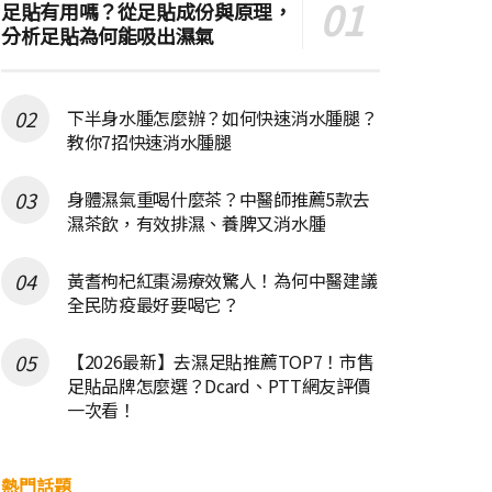
足貼有用嗎？從足貼成份與原理，
分析足貼為何能吸出濕氣
下半身水腫怎麼辦？如何快速消水腫腿？
教你7招快速消水腫腿
身體濕氣重喝什麼茶？中醫師推薦5款去
濕茶飲，有效排濕、養脾又消水腫
黃耆枸杞紅棗湯療效驚人！為何中醫建議
全民防疫最好要喝它？
【2026最新】去濕足貼推薦TOP7！市售
足貼品牌怎麼選？Dcard、PTT網友評價
一次看！
熱門話題