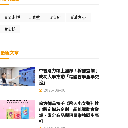
#消水腫
#減重
#痘痘
#漢方茶
#便秘
最新文章
中醫魅力躍上國際！翰醫堂攜手
成功大學推動「跨國醫學產學交
流」
2026-08-06
翰方御品攜手《飛天小女警》推
出限定聯名企劃！超能運動會登
場，限定商品與限量贈禮同步亮
相