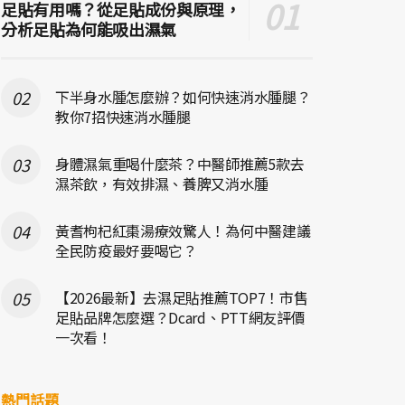
足貼有用嗎？從足貼成份與原理，
分析足貼為何能吸出濕氣
下半身水腫怎麼辦？如何快速消水腫腿？
教你7招快速消水腫腿
身體濕氣重喝什麼茶？中醫師推薦5款去
濕茶飲，有效排濕、養脾又消水腫
黃耆枸杞紅棗湯療效驚人！為何中醫建議
全民防疫最好要喝它？
【2026最新】去濕足貼推薦TOP7！市售
足貼品牌怎麼選？Dcard、PTT網友評價
一次看！
熱門話題