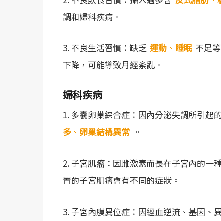
調和婦科疾病。
3. 不良生活習慣：缺乏
運動
、
睡眠
不足等
下降，可能導致月經紊亂。
婦科疾病
1. 多囊卵巢綜合症：因內分泌失調所引起
多
、
卵巢結構異常
。
2. 子宮肌瘤：因雌激素而長在子宮內的一
置的子宮肌瘤會有不同的症狀。
3. 子宮內膜異位症：因經血逆流、基因