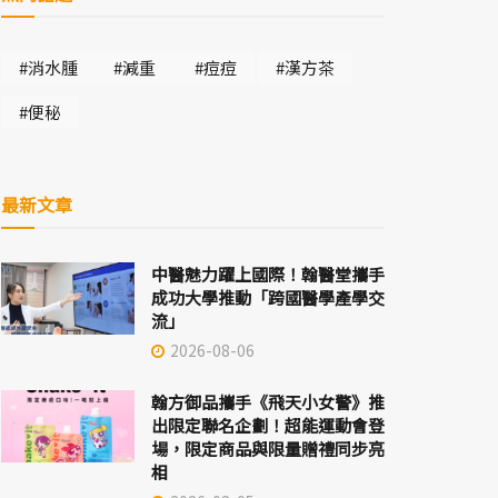
#消水腫
#減重
#痘痘
#漢方茶
#便秘
最新文章
中醫魅力躍上國際！翰醫堂攜手
成功大學推動「跨國醫學產學交
流」
2026-08-06
翰方御品攜手《飛天小女警》推
出限定聯名企劃！超能運動會登
場，限定商品與限量贈禮同步亮
相