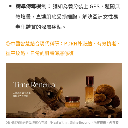
精準傳導機制：
猶如為養分裝上 GPS，避開無
效堆疊，直達肌底受損細胞，解決亞洲女性易
老化體質的深層痛點。
◎中醫智慧結合現代科研：PDRN外泌體，有效抗老、
撫平紋路，日常的肌膚深層修復
DR.H翰方醫研的品牌核心在於
「Heal Within, Shine Beyond（內在修復，外在發