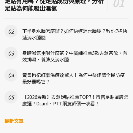
足貼有用嗎？從足貼成份與原理，分析
足貼為何能吸出濕氣
下半身水腫怎麼辦？如何快速消水腫腿？教你7招快
速消水腫腿
身體濕氣重喝什麼茶？中醫師推薦5款去濕茶飲，有
效排濕、養脾又消水腫
黃耆枸杞紅棗湯療效驚人！為何中醫建議全民防疫
最好要喝它？
【2026最新】去濕足貼推薦TOP7！市售足貼品牌怎
麼選？Dcard、PTT網友評價一次看！
最新文章