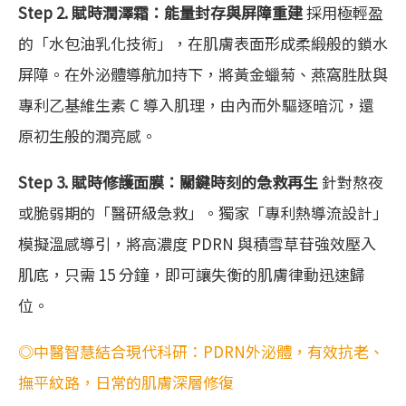
Step 2. 賦時潤澤霜：能量封存與屏障重建
採用極輕盈
的「水包油乳化技術」，在肌膚表面形成柔緞般的鎖水
屏障。在外泌體導航加持下，將黃金蠟菊、燕窩胜肽與
專利乙基維生素 C 導入肌理，由內而外驅逐暗沉，還
原初生般的潤亮感。
Step 3. 賦時修護面膜：關鍵時刻的急救再生
針對熬夜
或脆弱期的「醫研級急救」。獨家「專利熱導流設計」
模擬溫感導引，將高濃度 PDRN 與積雪草苷強效壓入
肌底，只需 15 分鐘，即可讓失衡的肌膚律動迅速歸
位。
◎中醫智慧結合現代科研：PDRN外泌體，有效抗老、
撫平紋路，日常的肌膚深層修復