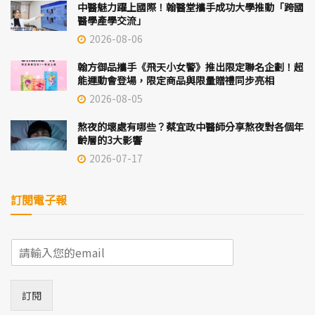
中醫魅力躍上國際！翰醫堂攜手成功大學推動「跨國
醫學產學交流」
2026-08-06
翰方御品攜手《飛天小女警》推出限定聯名企劃！超
能運動會登場，限定商品與限量贈禮同步亮相
2026-08-05
熬夜的壞處有哪些？蔡宜政中醫師分享熬夜對各個年
齡層的3大影響
2026-07-17
訂閱電子報
E
m
a
i
訂閱
l