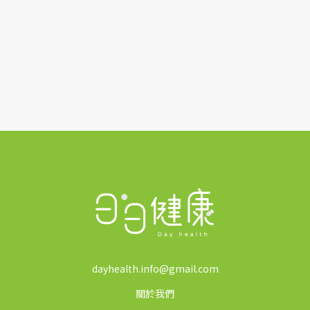
*
dayhealth.info@gmail.com
關於我們