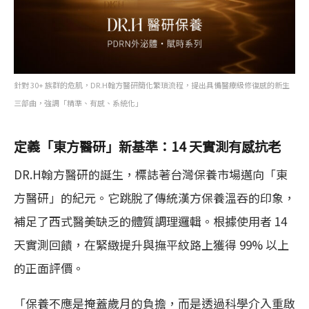
針對 30+ 族群的危肌，DR.H翰方醫研簡化繁瑣流程，提出具備醫療級修復感的新生
三部曲，強調「精準、有感、系統化」
定義「東方醫研」新基準：14 天實測有感抗老
DR.H翰方醫研的誕生，標誌著台灣保養市場邁向「東
方醫研」的紀元。它跳脫了傳統漢方保養溫吞的印象，
補足了西式醫美缺乏的體質調理邏輯。根據使用者 14
天實測回饋，在緊緻提升與撫平紋路上獲得 99% 以上
的正面評價。
「保養不應是掩蓋歲月的負擔，而是透過科學介入重啟