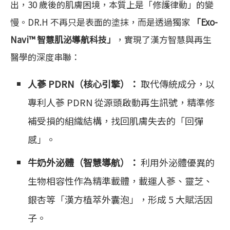
出，30 歲後的肌膚困境，本質上是「修護律動」的變
慢。DR.H 不再只是表面的塗抹，而是透過獨家
「Exo-
Navi™ 智慧肌泌導航科技」
，實現了漢方智慧與再生
醫學的深度串聯：
人蔘 PDRN（核心引擎）：
取代傳統成分，以
專利人蔘 PDRN 從源頭啟動再生訊號，精準修
補受損的組織結構，找回肌膚失去的「回彈
感」。
牛奶外泌體（智慧導航）：
利用外泌體優異的
生物相容性作為精準載體，載運人蔘、靈芝、
銀杏等「漢方植萃外囊泡」，形成 5 大賦活因
子。