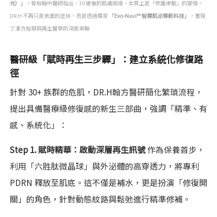
光）」
。曾柏翰中醫師指出，30 歲後的肌膚困境，本質上是「修護律動」的變慢。
DR.H 不再只是表面的塗抹，而是透過獨家
「Exo-Navi™ 智慧肌泌導航科技」
，實現
了漢方智慧與再生醫學的深度串聯
醫研級「賦時再生三步驟」：建立系統化修復路
徑
針對 30+ 族群的危肌，DR.H翰方醫研簡化繁瑣流程，
提出具備醫療級修復感的新生三部曲，強調「精準、有
感、系統化」：
Step 1. 賦時精華：啟動深層再生訊號
作為保養首步，
利用「六胜肽微晶球」與外泌體的高穿透力，將專利
PDRN 釋放至肌底。這不僅是補水，更是扮演「修復開
關」的角色，針對動態紋路與鬆弛進行精準修補。