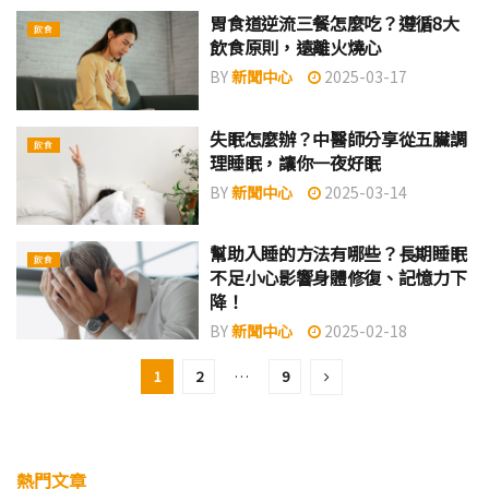
胃食道逆流三餐怎麼吃？遵循8大
飲食
飲食原則，遠離火燒心
BY
新聞中心
2025-03-17
失眠怎麼辦？中醫師分享從五臟調
飲食
理睡眠，讓你一夜好眠
BY
新聞中心
2025-03-14
幫助入睡的方法有哪些？長期睡眠
飲食
不足小心影響身體修復、記憶力下
降！
BY
新聞中心
2025-02-18
1
2
…
9
熱門文章