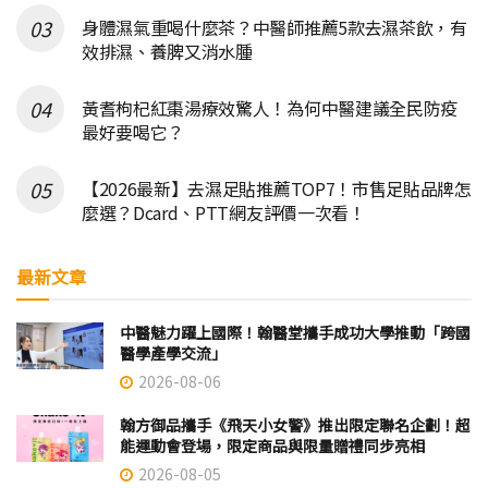
身體濕氣重喝什麼茶？中醫師推薦5款去濕茶飲，有
效排濕、養脾又消水腫
黃耆枸杞紅棗湯療效驚人！為何中醫建議全民防疫
最好要喝它？
【2026最新】去濕足貼推薦TOP7！市售足貼品牌怎
麼選？Dcard、PTT網友評價一次看！
最新文章
中醫魅力躍上國際！翰醫堂攜手成功大學推動「跨國
醫學產學交流」
2026-08-06
翰方御品攜手《飛天小女警》推出限定聯名企劃！超
能運動會登場，限定商品與限量贈禮同步亮相
2026-08-05