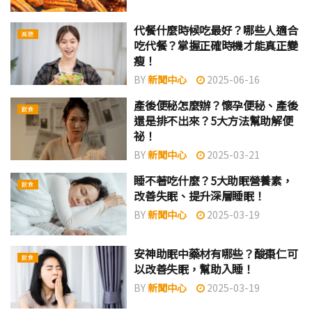
代餐什麼時候吃最好？哪些人適合
減肥
吃代餐？掌握正確時機才能真正變
瘦！
BY
新聞中心
2025-06-16
產後便秘怎麼辦？懷孕便秘、產後
飲食
還是排不出來？5大方法幫助解便
祕！
BY
新聞中心
2025-03-21
睡不著吃什麼？5大助眠營養素，
飲食
改善失眠、提升深層睡眠！
BY
新聞中心
2025-03-19
安神助眠中藥材有哪些？酸棗仁可
飲食
以改善失眠，幫助入睡！
BY
新聞中心
2025-03-19