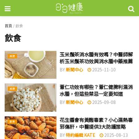
首頁
/
飲食
飲食
玉米鬚茶消水腫有效嗎？中醫師解
減肥
析玉米鬚茶功效與消水腫中藥推薦
BY
新聞中心
2025-11-10
薏仁功效有哪些？薏仁健脾利濕消
減肥
水腫，但這些禁忌一定要知道
BY
新聞中心
2025-09-08
花生醬會有黃麴毒素？小心濕熱毒
飲食
邪傷肝，中醫提供3大防護策略
BY
特約編輯 KATE
2025-08-13