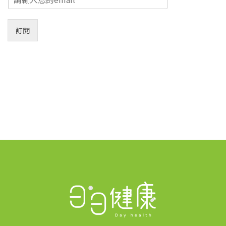
m
a
i
訂閱
l
*