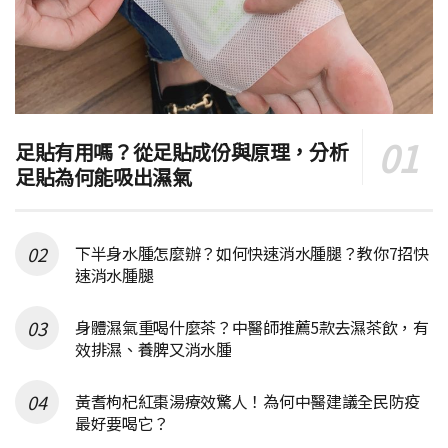
足貼有用嗎？從足貼成份與原理，分析
足貼為何能吸出濕氣
下半身水腫怎麼辦？如何快速消水腫腿？教你7招快
速消水腫腿
身體濕氣重喝什麼茶？中醫師推薦5款去濕茶飲，有
效排濕、養脾又消水腫
黃耆枸杞紅棗湯療效驚人！為何中醫建議全民防疫
最好要喝它？