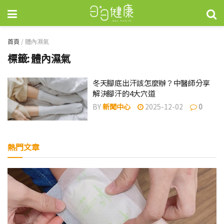
首頁
/
體內濕氣
標籤:
體內濕氣
冬天腳底出汗該怎麼辦？中醫師分享
解決腳汗的4大穴道
BY
新聞中心
2025-12-02
0
熱門文章