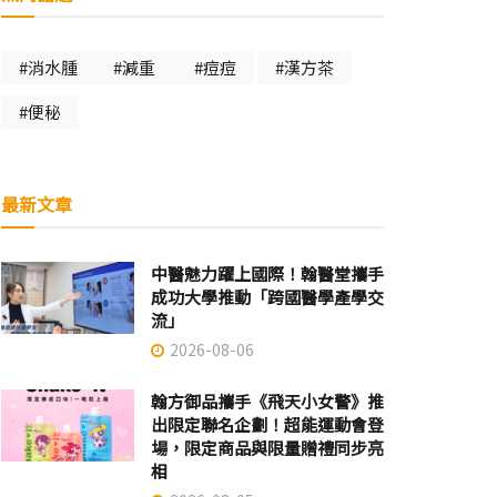
#消水腫
#減重
#痘痘
#漢方茶
#便秘
最新文章
中醫魅力躍上國際！翰醫堂攜手
成功大學推動「跨國醫學產學交
流」
2026-08-06
翰方御品攜手《飛天小女警》推
出限定聯名企劃！超能運動會登
場，限定商品與限量贈禮同步亮
相