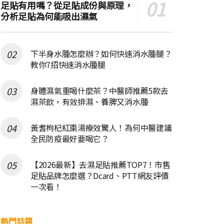
足貼有用嗎？從足貼成份與原理，
分析足貼為何能吸出濕氣
下半身水腫怎麼辦？如何快速消水腫腿？
教你7招快速消水腫腿
身體濕氣重喝什麼茶？中醫師推薦5款去
濕茶飲，有效排濕、養脾又消水腫
黃耆枸杞紅棗湯療效驚人！為何中醫建議
全民防疫最好要喝它？
【2026最新】去濕足貼推薦TOP7！市售
足貼品牌怎麼選？Dcard、PTT網友評價
一次看！
熱門話題