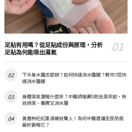
足貼有用嗎？從足貼成份與原理，分析
足貼為何能吸出濕氣
下半身水腫怎麼辦？如何快速消水腫腿？教你7招快
速消水腫腿
身體濕氣重喝什麼茶？中醫師推薦5款去濕茶飲，有
效排濕、養脾又消水腫
黃耆枸杞紅棗湯療效驚人！為何中醫建議全民防疫
最好要喝它？