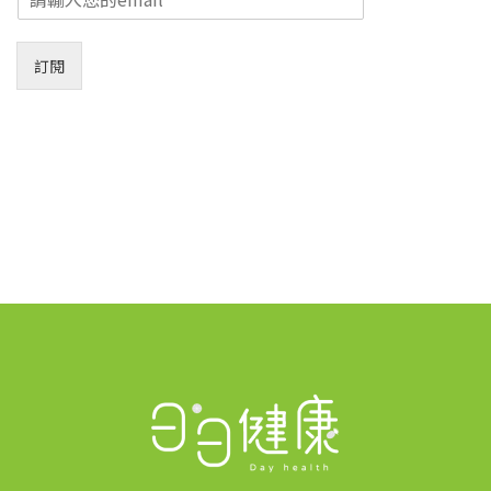
m
a
i
訂閱
l
*